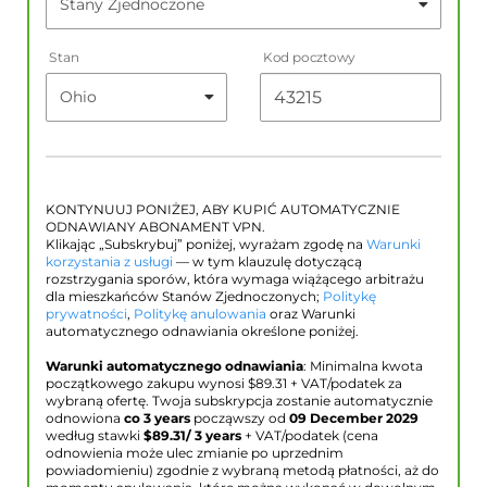
Stan
Kod pocztowy
KONTYNUUJ PONIŻEJ, ABY KUPIĆ AUTOMATYCZNIE
ODNAWIANY ABONAMENT VPN.
Klikając „Subskrybuj” poniżej, wyrażam zgodę na
Warunki
korzystania z usługi
— w tym klauzulę dotyczącą
rozstrzygania sporów, która wymaga wiążącego arbitrażu
dla mieszkańców Stanów Zjednoczonych;
Politykę
prywatności
,
Politykę anulowania
oraz Warunki
automatycznego odnawiania określone poniżej.
Warunki automatycznego odnawiania
: Minimalna kwota
początkowego zakupu wynosi $
89.31
+ VAT/podatek za
wybraną ofertę. Twoja subskrypcja zostanie automatycznie
odnowiona
co 3 years
począwszy od
09 December 2029
według stawki
$
89.31
/ 3 years
+ VAT/podatek (cena
odnowienia może ulec zmianie po uprzednim
powiadomieniu) zgodnie z wybraną metodą płatności, aż do