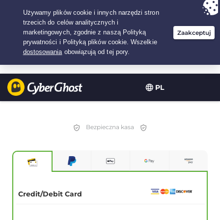
Twój wybór:
Najlepsza umowa
na3.3333333333333-lat w$
2.23
/miesiąc
PL
Bezpieczna kasa
Credit/Debit Card