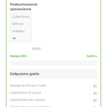
Podsumowanie
zamówienia
CyberGhost
VPN 40
miesięcy
$519.6
Rabaty 83%
- $430.4
Dołączone gratis
Dostęp do Privacy Guard
$0
CyberGhost ID Guard
$0
CyberGhost Mac Cleaner
$0
Dostęp do serwerów NoSpy