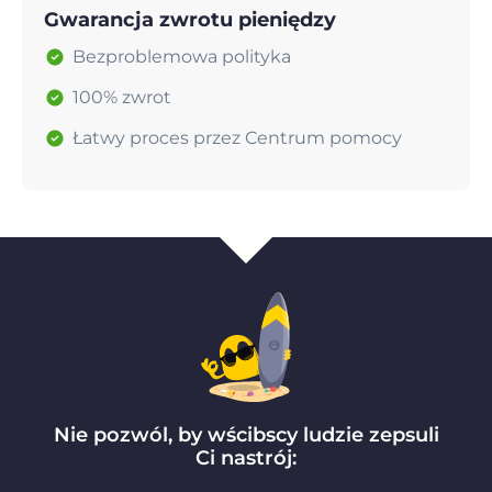
Gwarancja zwrotu pieniędzy
Bezproblemowa polityka
100% zwrot
Łatwy proces przez Centrum pomocy
Nie pozwól, by wścibscy ludzie zepsuli
Ci nastrój: