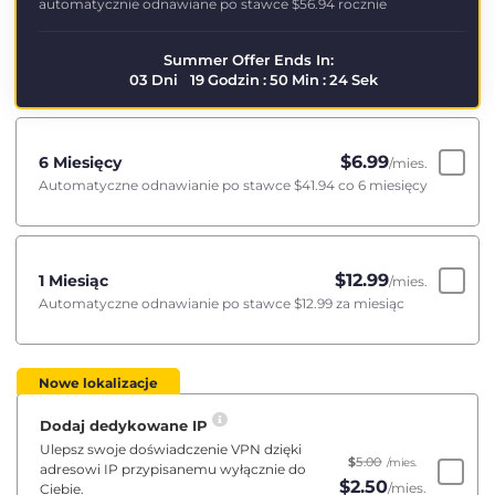
automatycznie odnawiane po stawce
$56.94
rocznie
Summer Offer Ends In:
03
Dni
19
Godzin
:
50
Min
:
23
Sek
$
6.99
6 Miesięcy
/mies.
Automatyczne odnawianie po stawce
$41.94
co 6 miesięcy
$
12.99
1 Miesiąc
/mies.
Automatyczne odnawianie po stawce
$12.99
za miesiąc
Nowe lokalizacje
Dodaj dedykowane IP
Ulepsz swoje doświadczenie VPN dzięki
$
5.00
/mies.
adresowi IP przypisanemu wyłącznie do
$
2.50
/mies.
Ciebie.