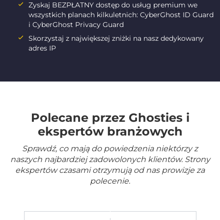
Zyskaj BEZPŁATNY dostęp do usług premium we
wszystkich planach kilkuletnich: CyberGhost ID Guard
i CyberGhost Privacy Guard
Skorzystaj z największej zniżki na nasz dedykowany
adres IP
Polecane przez Ghosties i
ekspertów branżowych
Sprawdź, co mają do powiedzenia niektórzy z
naszych najbardziej zadowolonych klientów. Strony
ekspertów czasami otrzymują od nas prowizje za
polecenie.