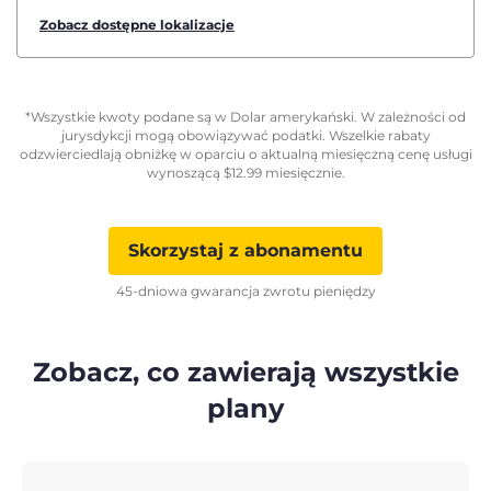
Zobacz dostępne lokalizacje
*Wszystkie kwoty podane są w Dolar amerykański. W zależności od
jurysdykcji mogą obowiązywać podatki. Wszelkie rabaty
odzwierciedlają obniżkę w oparciu o aktualną miesięczną cenę usługi
wynoszącą
$
12.99
miesięcznie.
Skorzystaj z abonamentu
45-dniowa gwarancja zwrotu pieniędzy
Zobacz, co zawierają wszystkie
plany