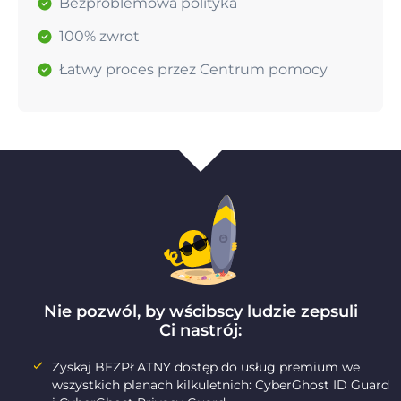
Bezproblemowa polityka
100% zwrot
Łatwy proces przez Centrum pomocy
Nie pozwól, by wścibscy ludzie zepsuli
Ci nastrój:
Zyskaj BEZPŁATNY dostęp do usług premium we
wszystkich planach kilkuletnich: CyberGhost ID Guard