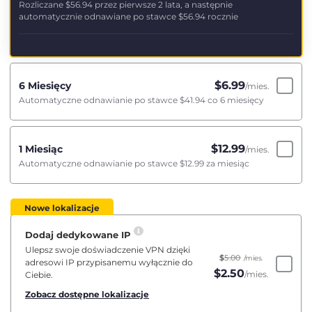
Rozliczane
$56.94
przez pierwsze 2 lata, a następnie
automatycznie odnawiane po stawce
$56.94
rocznie
$
6.99
6 Miesięcy
/mies.
Automatyczne odnawianie po stawce
$41.94
co 6 miesięcy
$
12.99
1 Miesiąc
/mies.
Automatyczne odnawianie po stawce
$12.99
za miesiąc
Nowe lokalizacje
Dodaj dedykowane IP
Ulepsz swoje doświadczenie VPN dzięki
$
5.00
/mies.
adresowi IP przypisanemu wyłącznie do
$
2.50
/mies.
Ciebie.
Zobacz dostępne lokalizacje