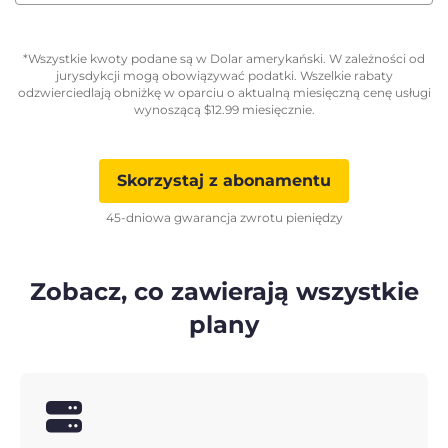
*Wszystkie kwoty podane są w Dolar amerykański. W zależności od
jurysdykcji mogą obowiązywać podatki. Wszelkie rabaty
odzwierciedlają obniżkę w oparciu o aktualną miesięczną cenę usługi
wynoszącą
$
12.99
miesięcznie.
Skorzystaj z abonamentu
45-dniowa gwarancja zwrotu pieniędzy
Zobacz, co zawierają wszystkie
plany