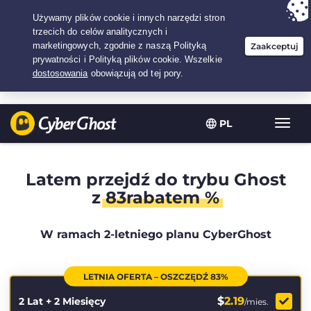
Twój wybór:
Najlepsza umowa
na2.1666666666667-lat w$
2.19
/miesiąc
PL
Przeł
nawig
Latem przejdź do trybu Ghost
z
83rabatem %
W ramach 2-letniego planu CyberGhost
LETNIA OFERTA – OSZCZĘDŹ 83%
$
2.19
2 Lat + 2 Miesięcy
/mies.