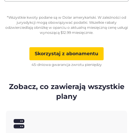
*Wszystkie kwoty podane są w Dolar amerykański. W zależności od
jurysdykcji mogą obowiązywać podatki. Wszelkie rabaty
odzwierciedlają obniżkę w oparciu o aktualną miesięczną cenę usługi
wynoszącą
$
12.99
miesięcznie.
Skorzystaj z abonamentu
45-dniowa gwarancja zwrotu pieniędzy
Zobacz, co zawierają wszystkie
plany