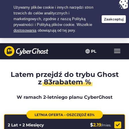
Twój wybór:
Najlepsza umowa
na2.1666666666667-lat w$
2.19
/miesiąc
PL
Przeł
nawig
Latem przejdź do trybu Ghost
z
83rabatem %
W ramach 2-letniego planu CyberGhost
LETNIA OFERTA – OSZCZĘDŹ 83%
$
2.19
2 Lat + 2 Miesięcy
/mies.