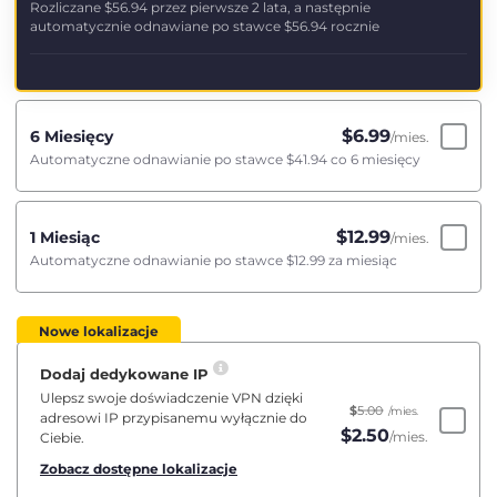
Rozliczane
$56.94
przez pierwsze 2 lata, a następnie
automatycznie odnawiane po stawce
$56.94
rocznie
$
6.99
6 Miesięcy
/mies.
Automatyczne odnawianie po stawce
$41.94
co 6 miesięcy
$
12.99
1 Miesiąc
/mies.
Automatyczne odnawianie po stawce
$12.99
za miesiąc
Nowe lokalizacje
Dodaj dedykowane IP
Ulepsz swoje doświadczenie VPN dzięki
$
5.00
/mies.
adresowi IP przypisanemu wyłącznie do
$
2.50
/mies.
Ciebie.
Zobacz dostępne lokalizacje