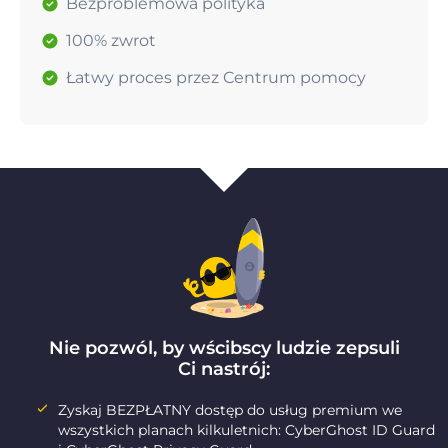
Bezproblemowa polityka
100% zwrot
Łatwy proces przez Centrum pomocy
Nie pozwól, by wścibscy ludzie zepsuli
Ci nastrój:
Zyskaj BEZPŁATNY dostęp do usług premium we
wszystkich planach kilkuletnich: CyberGhost ID Guard