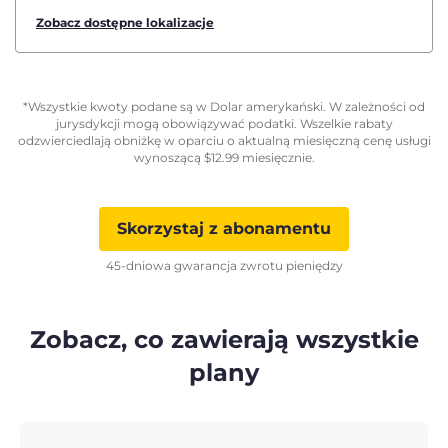
Zobacz dostępne lokalizacje
*Wszystkie kwoty podane są w Dolar amerykański. W zależności od
jurysdykcji mogą obowiązywać podatki. Wszelkie rabaty
odzwierciedlają obniżkę w oparciu o aktualną miesięczną cenę usługi
wynoszącą
$
12.99
miesięcznie.
Skorzystaj z abonamentu
45-dniowa gwarancja zwrotu pieniędzy
Zobacz, co zawierają wszystkie
plany