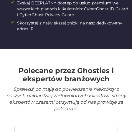
Zyskaj BEZPŁATNY dostęp do usług premium we
wszystkich planach kilkuletnich: CyberGhost ID Guard
i CyberGhost Privacy Guard
Skorzystaj z największej zniżki na nasz dedykowany
adres IP
Polecane przez Ghosties i
ekspertów branżowych
Sprawdź, co mają do powiedzenia niektórzy z
naszych najbardziej zadowolonych klientów. Strony
ekspertów czasami otrzymują od nas prowizje za
polecenie.