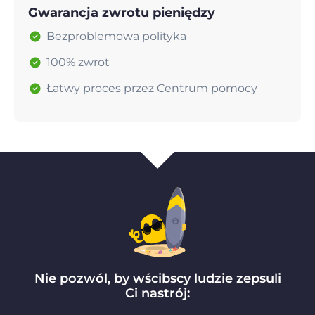
Gwarancja zwrotu pieniędzy
Bezproblemowa polityka
100% zwrot
Łatwy proces przez Centrum pomocy
Nie pozwól, by wścibscy ludzie zepsuli
Ci nastrój: