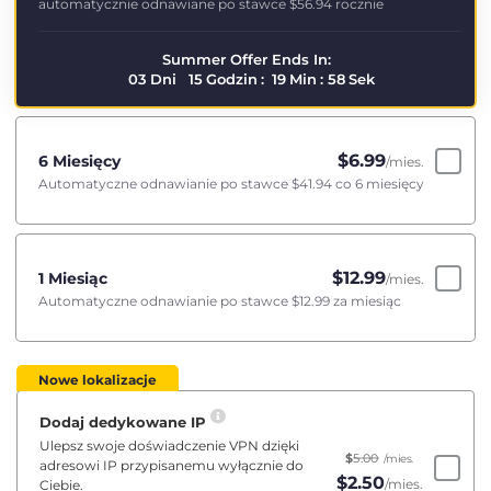
automatycznie odnawiane po stawce
$56.94
rocznie
Summer Offer Ends In:
03
Dni
15
Godzin
:
19
Min
:
57
Sek
$
6.99
6 Miesięcy
/mies.
Automatyczne odnawianie po stawce
$41.94
co 6 miesięcy
$
12.99
1 Miesiąc
/mies.
Automatyczne odnawianie po stawce
$12.99
za miesiąc
Nowe lokalizacje
Dodaj dedykowane IP
Ulepsz swoje doświadczenie VPN dzięki
$
5.00
/mies.
adresowi IP przypisanemu wyłącznie do
$
2.50
/mies.
Ciebie.