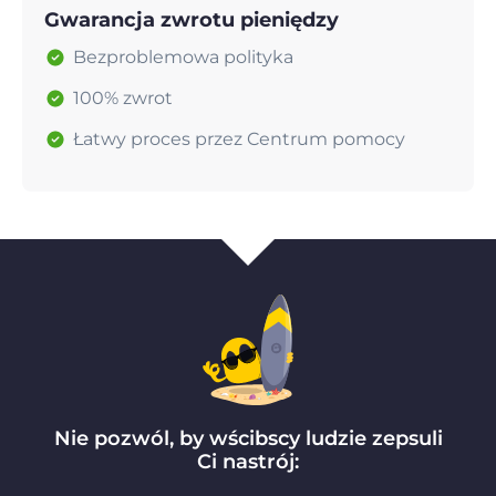
Gwarancja zwrotu pieniędzy
Bezproblemowa polityka
100% zwrot
Łatwy proces przez Centrum pomocy
Nie pozwól, by wścibscy ludzie zepsuli
Ci nastrój: