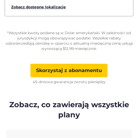
Zobacz dostępne lokalizacje
*Wszystkie kwoty podane są w Dolar amerykański. W zależności od
jurysdykcji mogą obowiązywać podatki. Wszelkie rabaty
odzwierciedlają obniżkę w oparciu o aktualną miesięczną cenę usługi
wynoszącą
$
12.99
miesięcznie.
Skorzystaj z abonamentu
45-dniowa gwarancja zwrotu pieniędzy
Zobacz, co zawierają wszystkie
plany