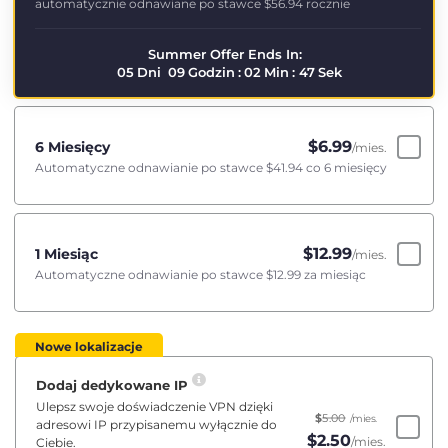
automatycznie odnawiane po stawce
$56.94
rocznie
Summer Offer Ends In:
05
Dni
09
Godzin
:
02
Min
:
46
Sek
$
6.99
6 Miesięcy
/mies.
Automatyczne odnawianie po stawce
$41.94
co 6 miesięcy
$
12.99
1 Miesiąc
/mies.
Automatyczne odnawianie po stawce
$12.99
za miesiąc
Nowe lokalizacje
Dodaj dedykowane IP
Ulepsz swoje doświadczenie VPN dzięki
$
5.00
/mies.
adresowi IP przypisanemu wyłącznie do
$
2.50
/mies.
Ciebie.