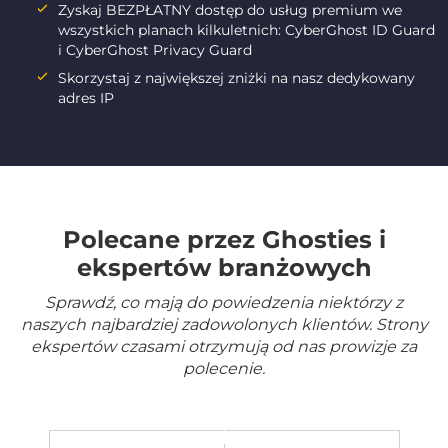
Zyskaj BEZPŁATNY dostęp do usług premium we
wszystkich planach kilkuletnich: CyberGhost ID Guard
i CyberGhost Privacy Guard
Skorzystaj z największej zniżki na nasz dedykowany
adres IP
Polecane przez Ghosties i
ekspertów branżowych
Sprawdź, co mają do powiedzenia niektórzy z
naszych najbardziej zadowolonych klientów. Strony
ekspertów czasami otrzymują od nas prowizje za
polecenie.