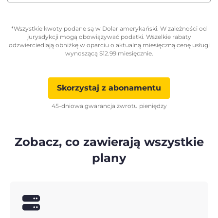
*Wszystkie kwoty podane są w Dolar amerykański. W zależności od
jurysdykcji mogą obowiązywać podatki. Wszelkie rabaty
odzwierciedlają obniżkę w oparciu o aktualną miesięczną cenę usługi
wynoszącą
$
12.99
miesięcznie.
Skorzystaj z abonamentu
45-dniowa gwarancja zwrotu pieniędzy
Zobacz, co zawierają wszystkie
plany