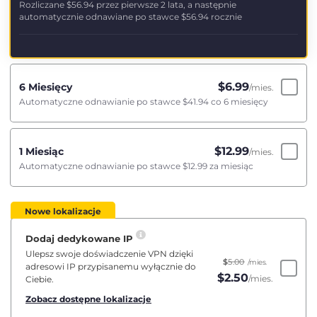
Rozliczane
$56.94
przez pierwsze 2 lata, a następnie
automatycznie odnawiane po stawce
$56.94
rocznie
$
6.99
6 Miesięcy
/mies.
Automatyczne odnawianie po stawce
$41.94
co 6 miesięcy
$
12.99
1 Miesiąc
/mies.
Automatyczne odnawianie po stawce
$12.99
za miesiąc
Nowe lokalizacje
Dodaj dedykowane IP
Ulepsz swoje doświadczenie VPN dzięki
$
5.00
/mies.
adresowi IP przypisanemu wyłącznie do
$
2.50
/mies.
Ciebie.
Zobacz dostępne lokalizacje