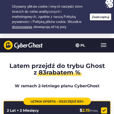
Twój wybór:
Najlepsza umowa
na2.1666666666667-lat w$
2.19
/miesiąc
PL
Przeł
nawig
Latem przejdź do trybu Ghost
z
83rabatem %
W ramach 2-letniego planu CyberGhost
LETNIA OFERTA – OSZCZĘDŹ 83%
$
2.19
2 Lat + 2 Miesięcy
/mies.