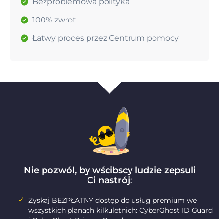
Bezproblemowa polityka
100% zwrot
Łatwy proces przez Centrum pomocy
Nie pozwól, by wścibscy ludzie zepsuli
Ci nastrój:
Zyskaj BEZPŁATNY dostęp do usług premium we
wszystkich planach kilkuletnich: CyberGhost ID Guard