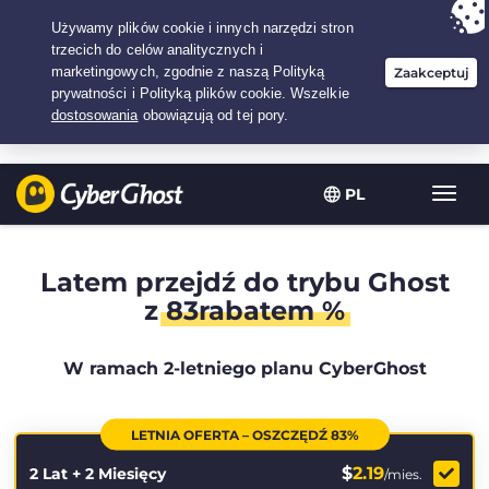
Twój wybór:
Najlepsza umowa
na2.1666666666667-lat w$
2.19
/miesiąc
PL
Przeł
nawig
Latem przejdź do trybu Ghost
z
83rabatem %
W ramach 2-letniego planu CyberGhost
LETNIA OFERTA – OSZCZĘDŹ 83%
$
2.19
2 Lat + 2 Miesięcy
/mies.