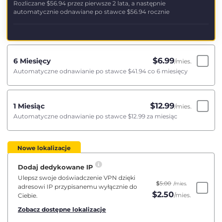
Rozliczane
$56.94
przez pierwsze 2 lata, a następnie
automatycznie odnawiane po stawce
$56.94
rocznie
$
6.99
6 Miesięcy
/mies.
Automatyczne odnawianie po stawce
$41.94
co 6 miesięcy
$
12.99
1 Miesiąc
/mies.
Automatyczne odnawianie po stawce
$12.99
za miesiąc
Nowe lokalizacje
Dodaj dedykowane IP
Ulepsz swoje doświadczenie VPN dzięki
$
5.00
/mies.
adresowi IP przypisanemu wyłącznie do
$
2.50
/mies.
Ciebie.
Zobacz dostępne lokalizacje