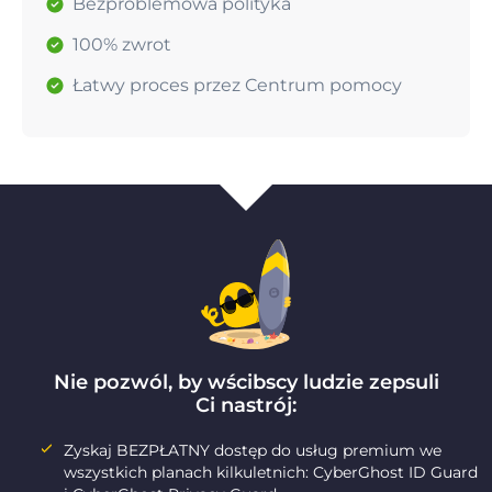
Bezproblemowa polityka
100% zwrot
Łatwy proces przez Centrum pomocy
Nie pozwól, by wścibscy ludzie zepsuli
Ci nastrój:
Zyskaj BEZPŁATNY dostęp do usług premium we
wszystkich planach kilkuletnich: CyberGhost ID Guard