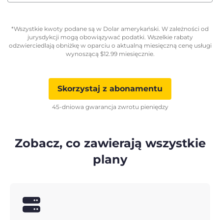
*Wszystkie kwoty podane są w Dolar amerykański. W zależności od
jurysdykcji mogą obowiązywać podatki. Wszelkie rabaty
odzwierciedlają obniżkę w oparciu o aktualną miesięczną cenę usługi
wynoszącą
$
12.99
miesięcznie.
Skorzystaj z abonamentu
45-dniowa gwarancja zwrotu pieniędzy
Zobacz, co zawierają wszystkie
plany