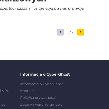
kspertów czasami otrzymują od nas prowizje
1/3
Informacje o CyberGhost
Informacje o CyberGhost
i VPN
Kontakt
Polityka prywatności
owe
Zasady i warunki umowy