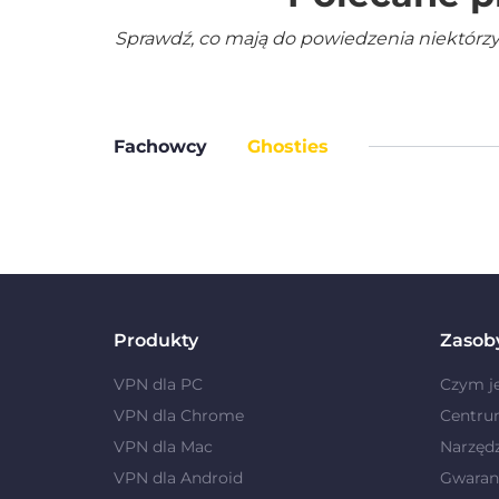
Sprawdź, co mają do powiedzenia niektórzy
Fachowcy
Ghosties
Produkty
Zasob
VPN dla PC
Czym j
VPN dla Chrome
Centru
VPN dla Mac
Narzęd
VPN dla Android
Gwaranc