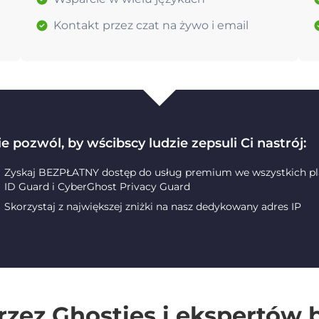
Kontakt przez czat na żywo i email
e pozwól, by wścibscy ludzie zepsuli Ci nastrój:
Zyskaj BEZPŁATNY dostęp do usług premium we wszystkich pla
ID Guard i CyberGhost Privacy Guard
Skorzystaj z największej zniżki na nasz dedykowany adres IP
rzez Ghosties i ekspertów