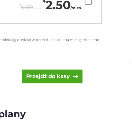
2.50
$
$
5.00
/mies.
/mies.
rciedlają obniżkę w oparciu o aktualną miesięczną cenę
Przejdź do kasy
 plany