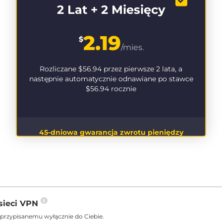
2 Lat + 2 Miesięcy
2.19
$
/mies.
Rozliczane
$56.94
przez pierwsze 2 lata, a
następnie automatycznie odnawiane po stawce
$56.94
rocznie
45-dniowa gwarancja zwrotu pieniędzy
sieci VPN
 przypisanemu wyłącznie do Ciebie.