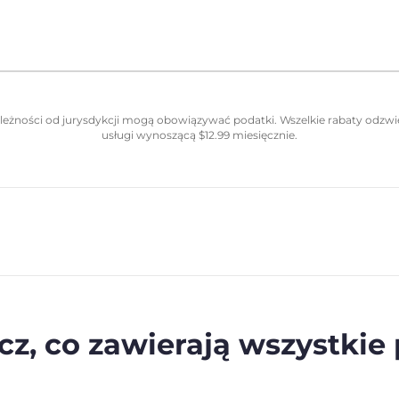
eżności od jurysdykcji mogą obowiązywać podatki. Wszelkie rabaty odzwie
usługi wynoszącą
$
12.99
miesięcznie.
z, co zawierają wszystkie