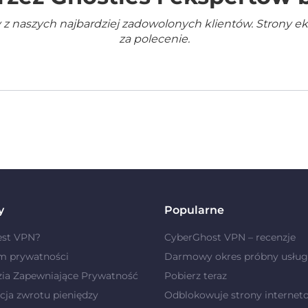
 z naszych najbardziej zadowolonych klientów. Strony e
za polecenie.
y
Popularne
est VPN?
CyberGhost VPN – recenzje
m prywatności
Darmowy okres próbny usług
zia Zapewniające Prywatność
Pobierz teraz
ja zwrotu pieniędzy
Odblokowuje strony internet