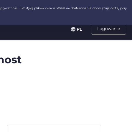
Logowanie
PL
host