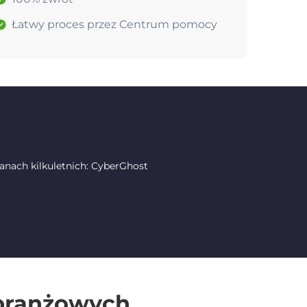
Łatwy proces przez Centrum pomocy
nach kilkuletnich: CyberGhost
 branżowych