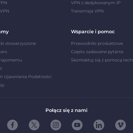
 VPN
VPN z dedykowanym IP
 VPN
Transmisja VPN
amy
Wsparcie i pomoc
ki stowarzyszone
Przewodniki produktowe
cers
Często zadawane pytania
znajomemu
Skontaktuj się z pomocą tech
ć
m Ujawniania Podatności
zy
Połącz się z nami