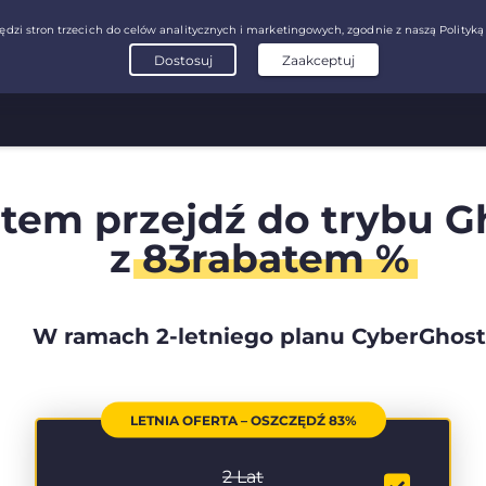
tem przejdź do trybu G
z
83rabatem %
W ramach 2-letniego planu CyberGhost
LETNIA OFERTA – OSZCZĘDŹ 83%
2 Lat