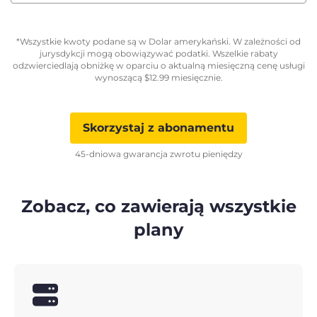
*Wszystkie kwoty podane są w Dolar amerykański. W zależności od
jurysdykcji mogą obowiązywać podatki. Wszelkie rabaty
odzwierciedlają obniżkę w oparciu o aktualną miesięczną cenę usługi
wynoszącą
$
12.99
miesięcznie.
Skorzystaj z abonamentu
45-dniowa gwarancja zwrotu pieniędzy
Zobacz, co zawierają wszystkie
plany