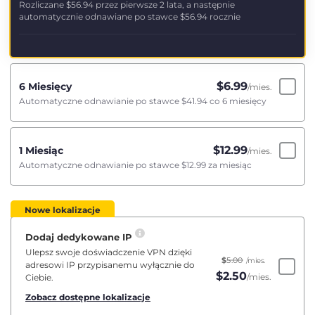
Rozliczane
$56.94
przez pierwsze 2 lata, a następnie
automatycznie odnawiane po stawce
$56.94
rocznie
$
6.99
6 Miesięcy
/mies.
Automatyczne odnawianie po stawce
$41.94
co 6 miesięcy
$
12.99
1 Miesiąc
/mies.
Automatyczne odnawianie po stawce
$12.99
za miesiąc
Nowe lokalizacje
Dodaj dedykowane IP
Ulepsz swoje doświadczenie VPN dzięki
$
5.00
/mies.
adresowi IP przypisanemu wyłącznie do
$
2.50
/mies.
Ciebie.
Zobacz dostępne lokalizacje