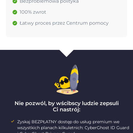
Bezproblemowa polityka
100% zwrot
Łatwy proces przez Centrum pomocy
Nie pozwól, by wścibscy ludzie zepsuli
Ci nastrój:
Zyskaj BEZPŁATNY dostęp do usług premium we
wszystkich planach kilkuletnich: CyberGhost ID Guard