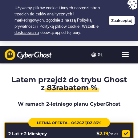
Twój wybór:
Najlepsza umowa
na2.1666666666667-lat w$
2.19
/miesiąc
PL
Przeł
nawig
Latem przejdź do trybu Ghost
z
83rabatem %
W ramach 2-letniego planu CyberGhost
LETNIA OFERTA – OSZCZĘDŹ 83%
$
2.19
2 Lat + 2 Miesięcy
/mies.