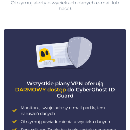
Otrzymuj alerty o wyciekach danych e-mail lub
haseł.
Wszystkie plany VPN oferują
DARMOWY dostęp
do CyberGhost ID
Guard
Monitoruj swoje adresy e-mail pod kątem
naruszeń danych
Otrzymuj powiadomienia o wycieku danych
Sprawdź, czy Twoje hasła nie zostały naruszone