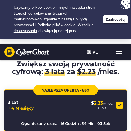
Twój wybór:
Najlepsza umowa
na3.3333333333333-lat w$
2.23
/miesiąc
PL
Przeł
nawig
Zwiększ swoją prywatność
cyfrową:
3 lata
za
$
2.23
/mies.
NAJLEPSZA OFERTA - 83%
3 Lat
$
2.23
/mies.
+ 4 Miesięcy
Z VAT
Ograniczony czas:
16
Godzin
:
34
Min
:
03
Sek