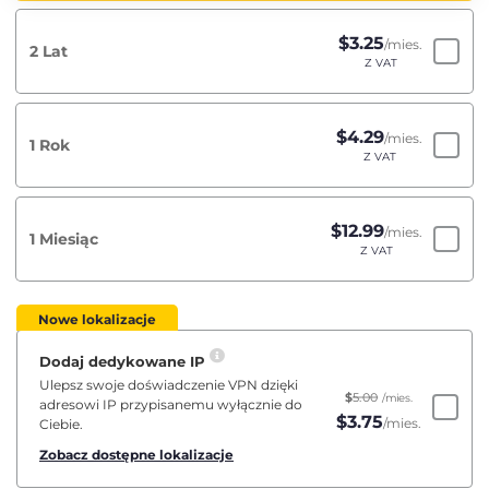
$
3.25
/mies.
2 Lat
Z VAT
$
4.29
/mies.
1 Rok
Z VAT
$
12.99
/mies.
1 Miesiąc
Z VAT
Nowe lokalizacje
Dodaj dedykowane IP
Ulepsz swoje doświadczenie VPN dzięki
$
5.00
/mies.
adresowi IP przypisanemu wyłącznie do
$
3.75
/mies.
Ciebie.
Zobacz dostępne lokalizacje