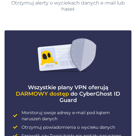
Otrzymuj alerty o wyciekach danych e-mail lub
haseł.
Wszystkie plany VPN oferują
DARMOWY dostęp
do CyberGhost ID
Guard
Monitoruj swoje adresy e-mail pod kątem
naruszeń danych
Otrzymuj powiadomienia o wycieku danych
Sprawdź, czy Twoje hasła nie zostały naruszone