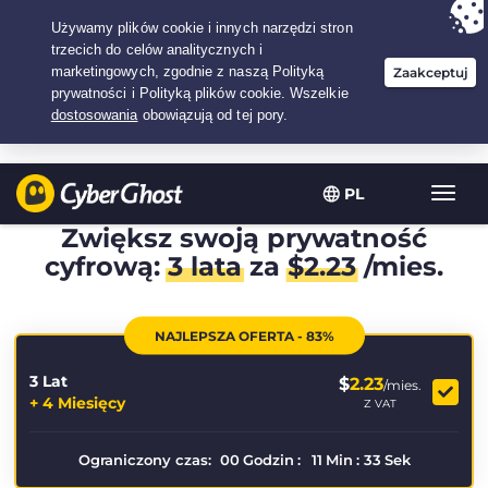
Twój wybór:
Najlepsza umowa
na3.3333333333333-lat w$
2.23
/miesiąc
PL
Przeł
nawig
Zwiększ swoją prywatność
cyfrową:
3 lata
za
$
2.23
/mies.
NAJLEPSZA OFERTA - 83%
3 Lat
$
2.23
/mies.
+ 4 Miesięcy
Z VAT
Ograniczony czas:
00
Godzin
:
11
Min
:
33
Sek