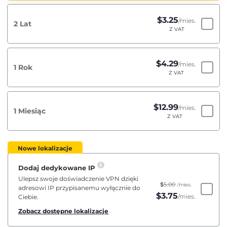
$
3.25
/mies.
2 Lat
Z VAT
$
4.29
/mies.
1 Rok
Z VAT
$
12.99
/mies.
1 Miesiąc
Z VAT
Nowe lokalizacje
Dodaj dedykowane IP
Ulepsz swoje doświadczenie VPN dzięki
$
5.00
/mies.
adresowi IP przypisanemu wyłącznie do
$
3.75
/mies.
Ciebie.
Zobacz dostępne lokalizacje