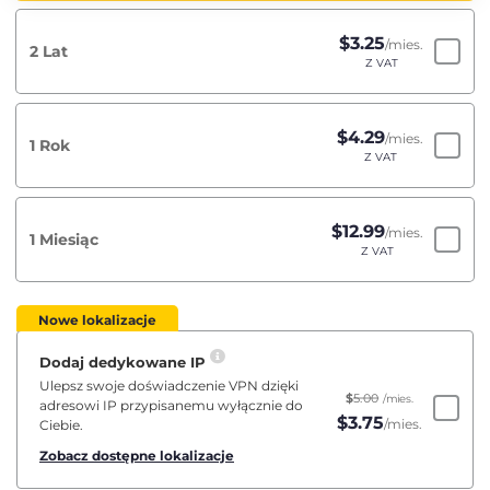
$
3.25
/mies.
2 Lat
Z VAT
$
4.29
/mies.
1 Rok
Z VAT
$
12.99
/mies.
1 Miesiąc
Z VAT
Nowe lokalizacje
Dodaj dedykowane IP
Ulepsz swoje doświadczenie VPN dzięki
$
5.00
/mies.
adresowi IP przypisanemu wyłącznie do
$
3.75
/mies.
Ciebie.
Zobacz dostępne lokalizacje