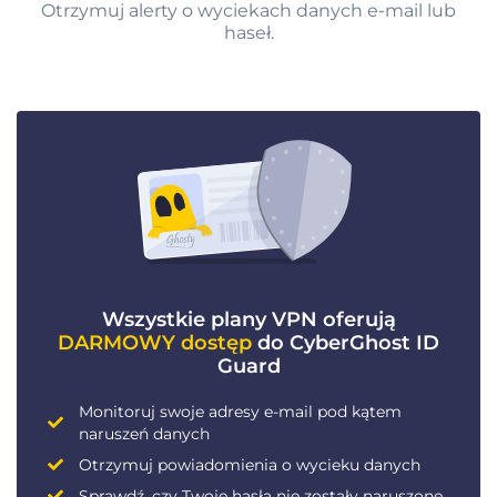
Otrzymuj alerty o wyciekach danych e-mail lub
haseł.
Wszystkie plany VPN oferują
DARMOWY dostęp
do CyberGhost ID
Guard
Monitoruj swoje adresy e-mail pod kątem
naruszeń danych
Otrzymuj powiadomienia o wycieku danych
Sprawdź, czy Twoje hasła nie zostały naruszone