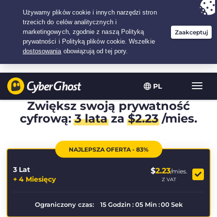
Twój wybór:
Najlepsza umowa
na3.3333333333333-lat w$
2.23
/miesiąc
PL
Przeł
nawig
Zwiększ swoją prywatność
cyfrową:
3 lata
za
$
2.23
/mies.
NAJLEPSZA OFERTA - 83%
3 Lat
$
2.23
/mies.
+ 4 Miesięcy
Z VAT
Ograniczony czas:
15
Godzin
:
05
Min
:
00
Sek