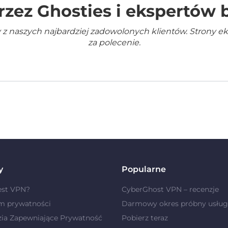
rzez Ghosties i ekspertów
 z naszych najbardziej zadowolonych klientów. Strony e
za polecenie.
y
Popularne
est VPN?
CyberGhost VPN – recenzje
m prywatności
Darmowy okres próbny usług
zia Zapewniające Prywatność
Pobierz teraz