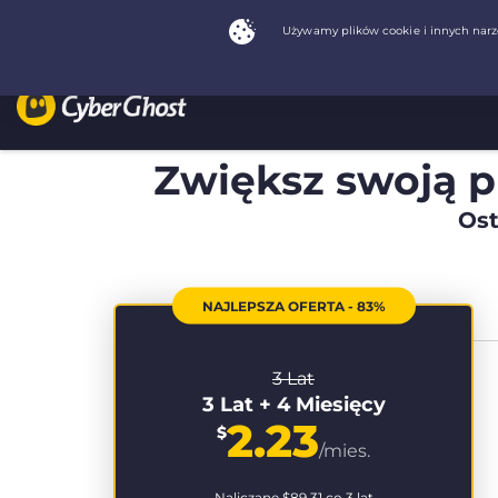
Zwiększ swoją 
Ost
NAJLEPSZA OFERTA - 83%
3 Lat
3 Lat + 4 Miesięcy
2.23
$
/mies.
Naliczane
$89.31
co 3 lat