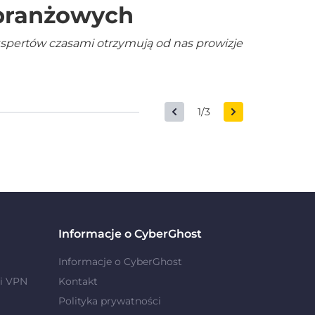
 branżowych
kspertów czasami otrzymują od nas prowizje
1/3
Informacje o CyberGhost
Informacje o CyberGhost
i VPN
Kontakt
Polityka prywatności