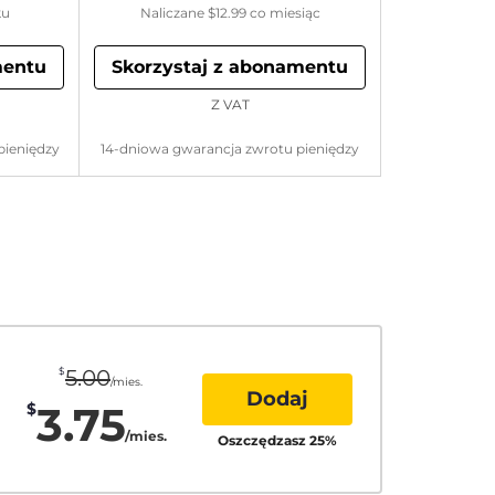
ku
Naliczane
$12.99
co miesiąc
mentu
Skorzystaj z abonamentu
Z VAT
pieniędzy
14-dniowa gwarancja zwrotu pieniędzy
$
5.00
/mies.
Dodaj
3.75
$
/mies.
Oszczędzasz
25
%