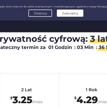
prywatność cyfrową:
3 la
ateczny termin za
01
Godzin
:
03
Min
:
35
2 Lat
1 Rok
3.25
4.29
$
$
/mies.
/mies