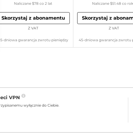
Naliczane
$78
co 2 lat
Naliczane
$51.48
co ro
Skorzystaj z abonamentu
Skorzystaj z abona
Z VAT
Z VAT
5-dniowa gwarancja zwrotu pieniędzy
45-dniowa gwarancja zwrotu 
ieci VPN
rzypisanemu wyłącznie do Ciebie.