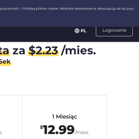
Logowanie
PL
ta
za
$
2.23
/mies.
Sek
1 Miesiąc
12.99
$
.
/mies.