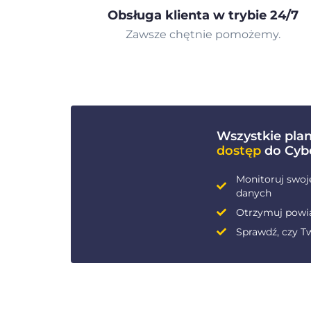
Obsługa klienta w trybie 24/7
Zawsze chętnie pomożemy.
Wszystkie pla
dostęp
do Cyb
Monitoruj swoj
danych
Otrzymuj powi
Sprawdź, czy Tw