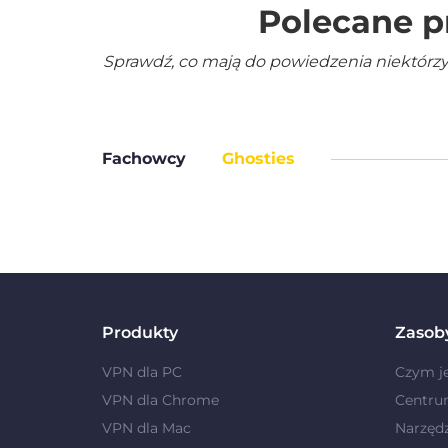
Polecane p
Sprawdź, co mają do powiedzenia niektórzy
Fachowcy
Ghosties
Produkty
Zasob
VPN dla PC
Czym j
VPN dla Chrome
Centru
VPN dla Mac
Narzęd