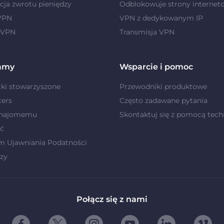
ja zwrotu pieniędzy
Odblokowuje strony internet
 VPN
VPN z dedykowanym IP
 VPN
Transmisja VPN
amy
Wsparcie i pomoc
ki stowarzyszone
Przewodniki produktowe
cers
Często zadawane pytania
znajomemu
Skontaktuj się z pomocą tech
ć
m Ujawniania Podatności
zy
Połącz się z nami