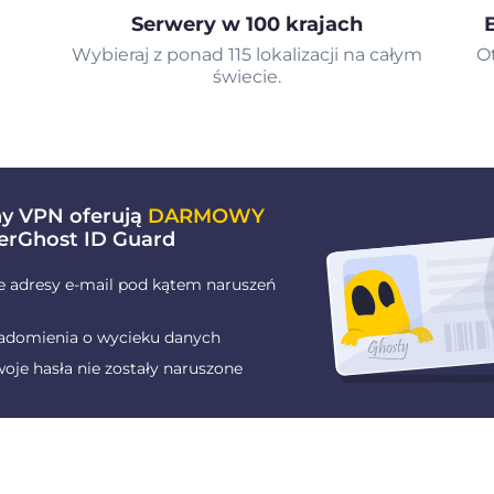
Serwery w 100 krajach
Wybieraj z ponad 115 lokalizacji na całym
O
świecie.
ny VPN oferują
DARMOWY
erGhost ID Guard
e adresy e-mail pod kątem naruszeń
adomienia o wycieku danych
oje hasła nie zostały naruszone