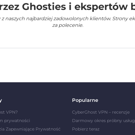
rzez Ghosties i ekspertów
 z naszych najbardziej zadowolonych klientów. Strony e
za polecenie.
y
Popularne
est VPN?
CyberGhost VPN – recenzje
m prywatności
Darmowy okres próbny usług
zia Zapewniające Prywatność
Pobierz teraz