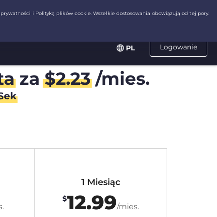
Logowanie
PL
ta
za
$
2.23
/mies.
Sek
1 Miesiąc
12.99
$
.
/mies.