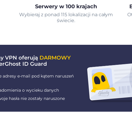
Serwery w 100 krajach
Wybieraj z ponad 115 lokalizacji na całym
O
świecie.
ny VPN oferują
DARMOWY
erGhost ID Guard
e adresy e-mail pod kątem naruszeń
adomienia o wycieku danych
oje hasła nie zostały naruszone