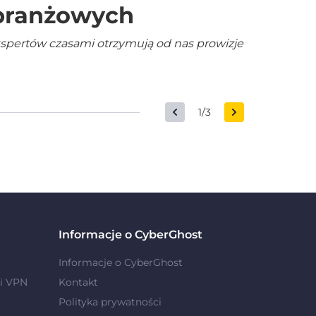
 branżowych
kspertów czasami otrzymują od nas prowizje
1/3
Informacje o CyberGhost
Informacje o CyberGhost
i VPN
Kontakt
Polityka prywatności