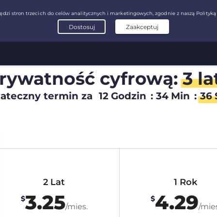
prywatność cyfrową:
3 la
ateczny termin za
12
Godzin
:
34
Min
:
35
2 Lat
1 Rok
3.25
4.29
$
$
/mies.
/mies