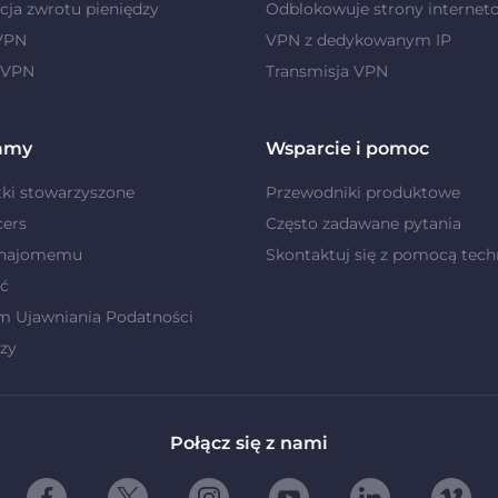
ja zwrotu pieniędzy
Odblokowuje strony internet
 VPN
VPN z dedykowanym IP
 VPN
Transmisja VPN
amy
Wsparcie i pomoc
ki stowarzyszone
Przewodniki produktowe
cers
Często zadawane pytania
znajomemu
Skontaktuj się z pomocą tech
ć
m Ujawniania Podatności
zy
Połącz się z nami