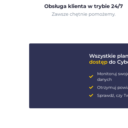
Obsługa klienta w trybie 24/7
Zawsze chętnie pomożemy.
Wszystkie pla
dostęp
do Cyb
Monitoruj swoj
danych
Otrzymuj powi
Sprawdź, czy Tw