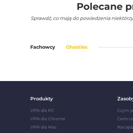
Polecane p
Sprawdź, co mają do powiedzenia niektórzy
Fachowcy
Ghosties
Produkty
Zasob
VPN dla PC
Czym j
VPN dla Chrome
Centru
VPN dla Mac
Narzęd