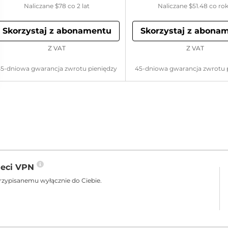
Naliczane
$78
co 2 lat
Naliczane
$51.48
co ro
Skorzystaj z abonamentu
Skorzystaj z abona
Z VAT
Z VAT
5-dniowa gwarancja zwrotu pieniędzy
45-dniowa gwarancja zwrotu 
ieci VPN
rzypisanemu wyłącznie do Ciebie.