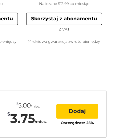
ku
Naliczane
$12.99
co miesiąc
mentu
Skorzystaj z abonamentu
Z VAT
pieniędzy
14-dniowa gwarancja zwrotu pieniędzy
$
5.00
/mies.
Dodaj
3.75
$
/mies.
Oszczędzasz
25
%