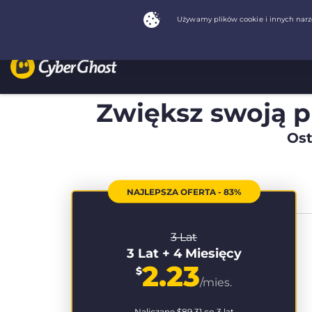
Zwiększ swoją 
Ost
NAJLEPSZA OFERTA - 83%
3 Lat
3 Lat + 4 Miesięcy
2.23
$
/mies.
Naliczane
$89.31
co 3 lat