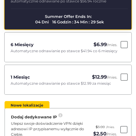
automatycznie odnawiane po stawce
$56.94
rocznie
Summer Offer Ends In:
04
Dni
16
Godzin
:
34
Min
:
29
Sek
$
6.99
6 Miesięcy
/mies.
Automatyczne odnawianie po stawce
$41.94
co 6 miesięcy
$
12.99
1 Miesiąc
/mies.
Automatyczne odnawianie po stawce
$12.99
za miesiąc
Nowe lokalizacje
Dodaj dedykowane IP
Ulepsz swoje doświadczenie VPN dzięki
$
5.00
/mies.
adresowi IP przypisanemu wyłącznie do
$
2.50
/mies.
Ciebie.