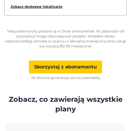
Zobacz dostępne lokalizacje
*Wszystkie kwoty podane są w Dolar amerykański. W zależności od
jurysdykcji mogą obowiązywać podatki. Wszelkie rabaty
odzwierciedlają obniżkę w oparciu o aktualną miesięczną cenę usługi
wynoszącą
$
12.99
miesięcznie.
Skorzystaj z abonamentu
45-dniowa gwarancja zwrotu pieniędzy
Zobacz, co zawierają wszystkie
plany