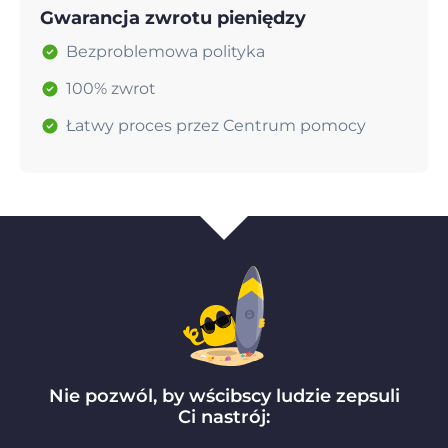
Gwarancja zwrotu pieniędzy
Bezproblemowa polityka
100% zwrot
Łatwy proces przez Centrum pomocy
Nie pozwól, by wścibscy ludzie zepsuli
Ci nastrój: