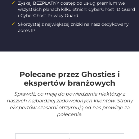
Zyskaj BEZPŁATNY dostęp do usług premium we
wszystkich planach kilkuletnich: CyberGhost ID Guard
i CyberGhost Privacy Guard
Skorzystaj z największej zniżki na nasz dedykowany
adres IP
Polecane przez Ghosties i
ekspertów branżowych
Sprawdź, co mają do powiedzenia niektórzy z
naszych najbardziej zadowolonych klientów. Strony
ekspertów czasami otrzymują od nas prowizje za
polecenie.