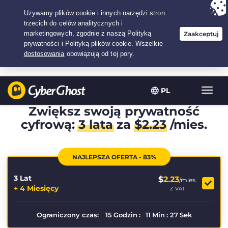
Twój wybór:
Najlepsza umowa
na3.3333333333333-lat w$
2.23
/miesiąc
PL
Przeł
nawig
Zwiększ swoją prywatność
cyfrową:
3 lata
za
$
2.23
/mies.
NAJLEPSZA OFERTA - 83%
3 Lat
$
2.23
/mies.
+ 4 Miesięcy
Z VAT
Ograniczony czas:
15
Godzin
:
11
Min
:
26
Sek