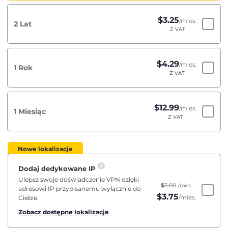
$
3.25
/mies.
2 Lat
Z VAT
$
4.29
/mies.
1 Rok
Z VAT
$
12.99
/mies.
1 Miesiąc
Z VAT
Nowe lokalizacje
Dodaj dedykowane IP
Ulepsz swoje doświadczenie VPN dzięki
$
5.00
/mies.
adresowi IP przypisanemu wyłącznie do
$
3.75
/mies.
Ciebie.
Zobacz dostępne lokalizacje