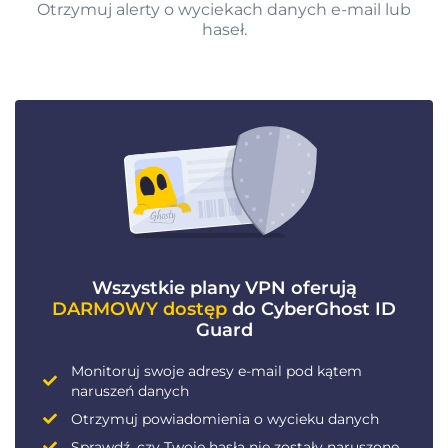
Otrzymuj alerty o wyciekach danych e-mail lub
haseł.
Wszystkie plany VPN oferują
DARMOWY dostęp
do CyberGhost ID
Guard
Monitoruj swoje adresy e-mail pod kątem
naruszeń danych
Otrzymuj powiadomienia o wycieku danych
Sprawdź, czy Twoje hasła nie zostały naruszone