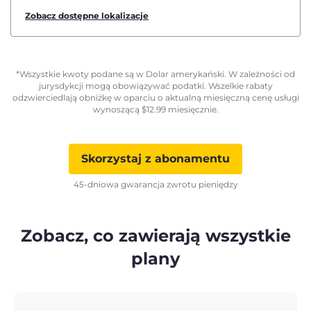
Zobacz dostępne lokalizacje
*Wszystkie kwoty podane są w Dolar amerykański. W zależności od
jurysdykcji mogą obowiązywać podatki. Wszelkie rabaty
odzwierciedlają obniżkę w oparciu o aktualną miesięczną cenę usługi
wynoszącą
$
12.99
miesięcznie.
Skorzystaj z abonamentu
45-dniowa gwarancja zwrotu pieniędzy
Zobacz, co zawierają wszystkie
plany