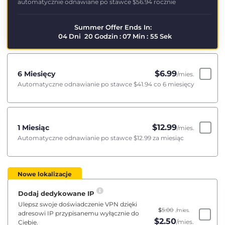
automatycznie odnawiane po stawce
$56.94
rocznie
Summer Offer Ends In:
04
Dni
20
Godzin
:
07
Min
:
55
Sek
$
6.99
6 Miesięcy
/mies.
Automatyczne odnawianie po stawce
$41.94
co 6 miesięcy
$
12.99
1 Miesiąc
/mies.
Automatyczne odnawianie po stawce
$12.99
za miesiąc
Nowe lokalizacje
Dodaj dedykowane IP
Ulepsz swoje doświadczenie VPN dzięki
$
5.00
/mies.
adresowi IP przypisanemu wyłącznie do
$
2.50
/mies.
Ciebie.