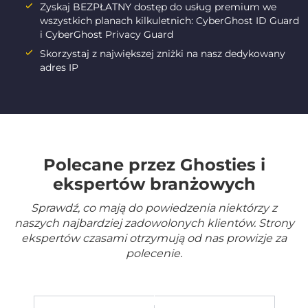
Zyskaj BEZPŁATNY dostęp do usług premium we
wszystkich planach kilkuletnich: CyberGhost ID Guard
i CyberGhost Privacy Guard
Skorzystaj z największej zniżki na nasz dedykowany
adres IP
Polecane przez Ghosties i
ekspertów branżowych
Sprawdź, co mają do powiedzenia niektórzy z
naszych najbardziej zadowolonych klientów. Strony
ekspertów czasami otrzymują od nas prowizje za
polecenie.