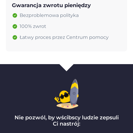
Gwarancja zwrotu pieniędzy
Bezproblemowa polityka
100% zwrot
Łatwy proces przez Centrum pomocy
Nie pozwól, by wścibscy ludzie zepsuli
Ci nastrój: