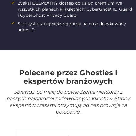
Zyskaj BEZPŁATNY dostęp do usług premium we
wszystkich planach kilkuletnich: CyberGhost ID Guard
i CyberGhost Privacy Guard
Skorzystaj z największej zniżki na nasz dedykowany
adres IP
Polecane przez Ghosties i
ekspertów branżowych
Sprawdź, co mają do powiedzenia niektórzy z
naszych najbardziej zadowolonych klientów. Strony
ekspertów czasami otrzymują od nas prowizje za
polecenie.