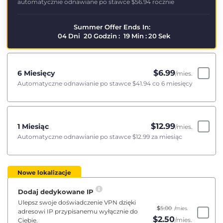
automatycznie odnawiane po stawce
$56.94
rocznie
Summer Offer Ends In:
04
Dni
20
Godzin
:
19
Min
:
20
Sek
$
6.99
6 Miesięcy
/mies.
Automatyczne odnawianie po stawce
$41.94
co 6 miesięcy
$
12.99
1 Miesiąc
/mies.
Automatyczne odnawianie po stawce
$12.99
za miesiąc
Nowe lokalizacje
Dodaj dedykowane IP
Ulepsz swoje doświadczenie VPN dzięki
$
5.00
/mies.
adresowi IP przypisanemu wyłącznie do
$
2.50
/mies.
Ciebie.