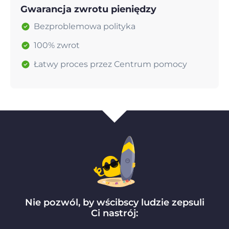
Gwarancja zwrotu pieniędzy
Bezproblemowa polityka
100% zwrot
Łatwy proces przez Centrum pomocy
Nie pozwól, by wścibscy ludzie zepsuli
Ci nastrój: