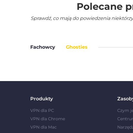
Polecane p
Sprawdź, co mają do powiedzenia niektórzy
Fachowcy
Ghosties
Produkty
Zasob
VPN dla PC
Czym j
VPN dla Chrome
Centru
VPN dla Mac
Narzęd