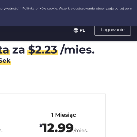
Logowanie
PL
ta
za
$
2.23
/mies.
Sek
1 Miesiąc
12.99
$
.
/mies.