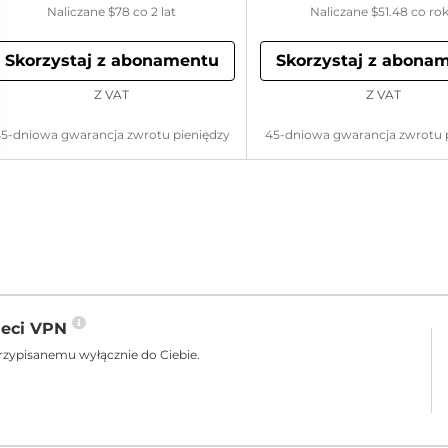
Naliczane
$78
co 2 lat
Naliczane
$51.48
co ro
Skorzystaj z abonamentu
Skorzystaj z abona
Z VAT
Z VAT
5-dniowa gwarancja zwrotu pieniędzy
45-dniowa gwarancja zwrotu 
ieci VPN
rzypisanemu wyłącznie do Ciebie.