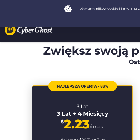
Zwiększ swoją 
Ost
NAJLEPSZA OFERTA - 83%
3 Lat
3 Lat + 4 Miesięcy
2.23
$
/mies.
Naliczane
$89.31
co 3 lat