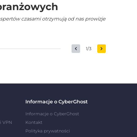
 branżowych
kspertów czasami otrzymują od nas prowizje
1/3
Informacje o CyberGhost
Informacje o CyberGhost
i VPN
Kontakt
Polityka prywatności