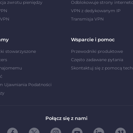
ja zwrotu pieniędzy
Odblokowuje strony internet
 VPN
VPN z dedykowanym IP
 VPN
Transmisja VPN
amy
Wsparcie i pomoc
ki stowarzyszone
Przewodniki produktowe
cers
Często zadawane pytania
znajomemu
Skontaktuj się z pomocą tech
ć
m Ujawniania Podatności
zy
Połącz się z nami