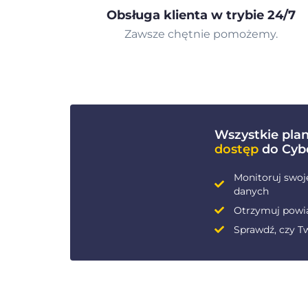
Obsługa klienta w trybie 24/7
Zawsze chętnie pomożemy.
Wszystkie pla
dostęp
do Cyb
Monitoruj swoj
danych
Otrzymuj powi
Sprawdź, czy Tw