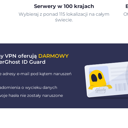
Serwery w 100 krajach
Wybieraj z ponad 115 lokalizacji na całym
O
świecie.
ny VPN oferują
DARMOWY
erGhost ID Guard
e adresy e-mail pod kątem naruszeń
adomienia o wycieku danych
oje hasła nie zostały naruszone