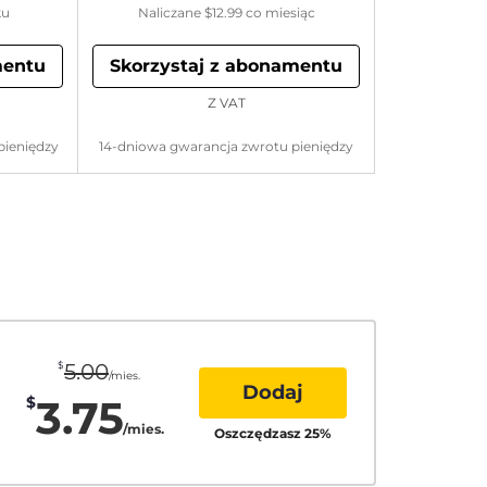
ku
Naliczane
$12.99
co miesiąc
mentu
Skorzystaj z abonamentu
Z VAT
pieniędzy
14-dniowa gwarancja zwrotu pieniędzy
$
5.00
/mies.
Dodaj
3.75
$
/mies.
Oszczędzasz
25
%