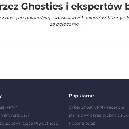
rzez Ghosties i ekspertów
 z naszych najbardziej zadowolonych klientów. Strony e
za polecenie.
y
Popularne
est VPN?
CyberGhost VPN – recenzje
m prywatności
Darmowy okres próbny usług
zia Zapewniające Prywatność
Pobierz teraz