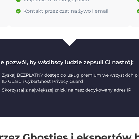
Kontakt przez czat na żywo i email
e pozwól, by wścibscy ludzie zepsuli Ci nastrój:
Zyskaj BEZPŁATNY dostęp do usług premium we wszystkich pla
ID Guard i CyberGhost Privacy Guard
Skorzystaj z największej zniżki na nasz dedykowany adres IP
rzez Ghosties i ekspertów