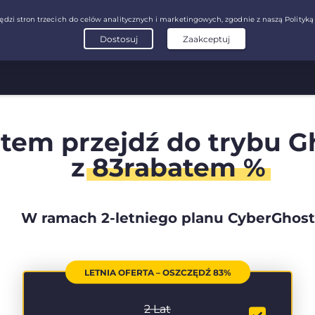
tem przejdź do trybu G
z
83rabatem %
W ramach 2-letniego planu CyberGhost
LETNIA OFERTA – OSZCZĘDŹ 83%
2 Lat