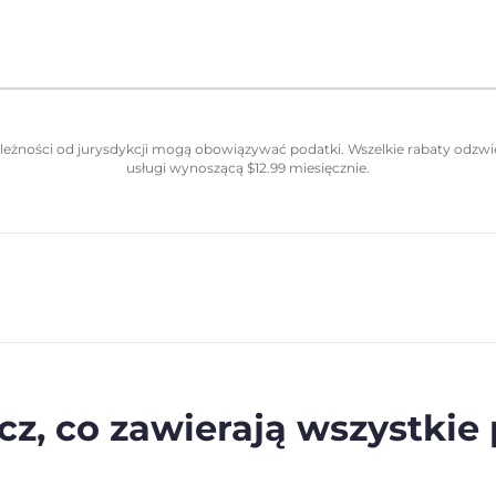
eżności od jurysdykcji mogą obowiązywać podatki. Wszelkie rabaty odzwie
usługi wynoszącą
$
12.99
miesięcznie.
z, co zawierają wszystkie