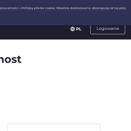
Logowanie
PL
host