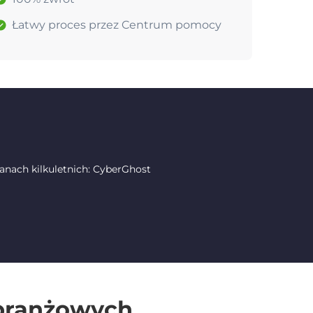
Łatwy proces przez Centrum pomocy
nach kilkuletnich: CyberGhost
 branżowych