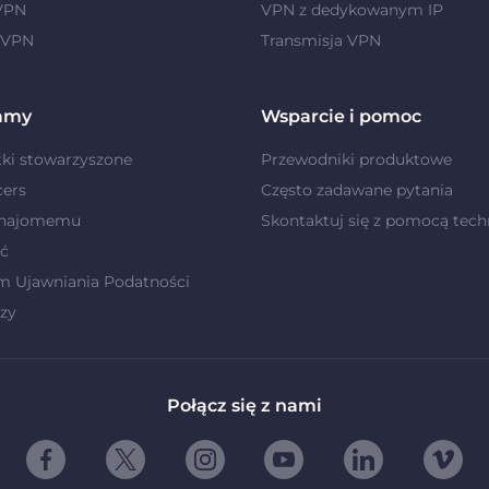
 VPN
VPN z dedykowanym IP
 VPN
Transmisja VPN
amy
Wsparcie i pomoc
ki stowarzyszone
Przewodniki produktowe
cers
Często zadawane pytania
znajomemu
Skontaktuj się z pomocą tech
ć
m Ujawniania Podatności
zy
Połącz się z nami