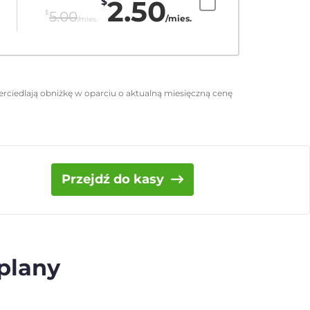
2.50
$
$
5.00
/mies.
/mies.
rciedlają obniżkę w oparciu o aktualną miesięczną cenę
Przejdź do kasy
 plany