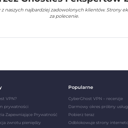
 z naszych najbardziej zadowolonych klientów. Strony e
za polecenie.
y
Popularne
est VPN?
CyberGhost VPN – recenzje
m prywatności
Darmowy okres próbny usług
zia Zapewniające Prywatność
Pobierz teraz
ja zwrotu pieniędzy
Odblokowuje strony internet