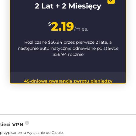
2 Lat + 2 Miesięcy
2.19
$
/mies.
Rozliczane
$56.94
przez pierwsze 2 lata, a
następnie automatycznie odnawiane po stawce
$56.94
rocznie
45-dniowa gwarancja zwrotu pieniędzy
sieci VPN
 przypisanemu wyłącznie do Ciebie.