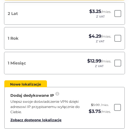
$
3.25
/mies.
2 Lat
Z VAT
$
4.29
/mies.
1 Rok
Z VAT
$
12.99
/mies.
1 Miesiąc
Z VAT
Nowe lokalizacje
Dodaj dedykowane IP
Ulepsz swoje doświadczenie VPN dzięki
$
5.00
/mies.
adresowi IP przypisanemu wyłącznie do
$
3.75
/mies.
Ciebie.
Zobacz dostępne lokalizacje