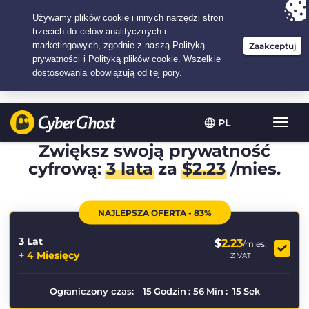
Twój wybór:
Najlepsza umowa
na3.3333333333333-lat w$
2.23
/miesiąc
PL
Przeł
nawig
Zwiększ swoją prywatność
cyfrową:
3 lata
za
$
2.23
/mies.
NAJLEPSZA OFERTA - 83%
3 Lat
$
2.23
/mies.
+ 4 Miesięcy
Z VAT
Ograniczony czas:
15
Godzin
:
56
Min
:
14
Sek