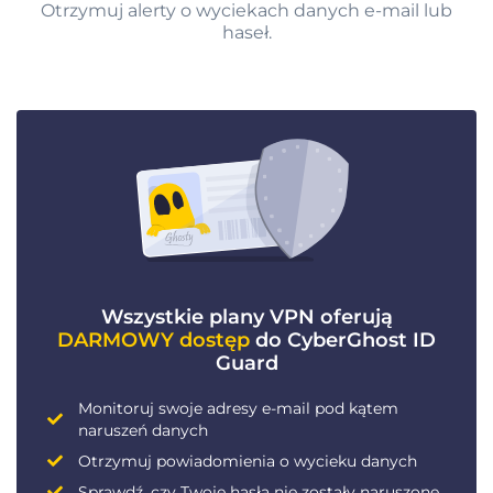
Otrzymuj alerty o wyciekach danych e-mail lub
haseł.
Wszystkie plany VPN oferują
DARMOWY dostęp
do CyberGhost ID
Guard
Monitoruj swoje adresy e-mail pod kątem
naruszeń danych
Otrzymuj powiadomienia o wycieku danych
Sprawdź, czy Twoje hasła nie zostały naruszone