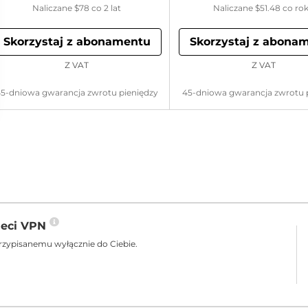
Naliczane
$78
co 2 lat
Naliczane
$51.48
co ro
Skorzystaj z abonamentu
Skorzystaj z abona
Z VAT
Z VAT
5-dniowa gwarancja zwrotu pieniędzy
45-dniowa gwarancja zwrotu 
ieci VPN
rzypisanemu wyłącznie do Ciebie.