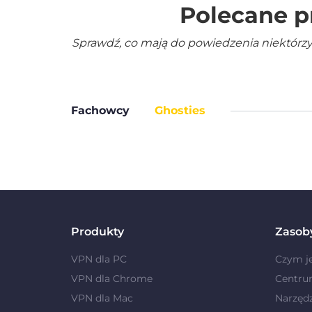
Polecane p
Sprawdź, co mają do powiedzenia niektórzy
Fachowcy
Ghosties
Produkty
Zasob
VPN dla PC
Czym j
VPN dla Chrome
Centru
VPN dla Mac
Narzęd