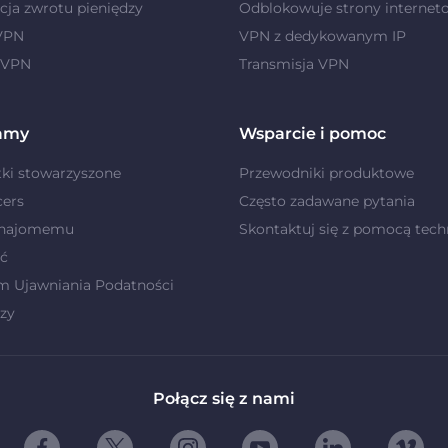
ja zwrotu pieniędzy
Odblokowuje strony internet
 VPN
VPN z dedykowanym IP
 VPN
Transmisja VPN
amy
Wsparcie i pomoc
ki stowarzyszone
Przewodniki produktowe
cers
Często zadawane pytania
znajomemu
Skontaktuj się z pomocą tech
ć
m Ujawniania Podatności
zy
Połącz się z nami