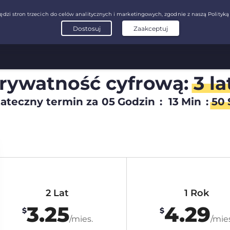
prywatność cyfrową:
3 la
ateczny termin za
05
Godzin
:
13
Min
:
49
2 Lat
1 Rok
3.25
4.29
$
$
/mies.
/mies