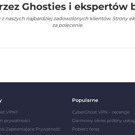
rzez Ghosties i ekspertów
 z naszych najbardziej zadowolonych klientów. Strony e
za polecenie.
y
Popularne
est VPN?
CyberGhost VPN – recenzje
m prywatności
Darmowy okres próbny usług
zia Zapewniające Prywatność
Pobierz teraz