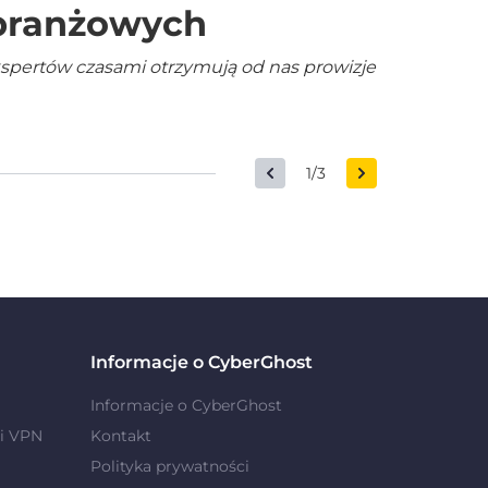
 branżowych
kspertów czasami otrzymują od nas prowizje
1/3
Informacje o CyberGhost
Informacje o CyberGhost
i VPN
Kontakt
Polityka prywatności