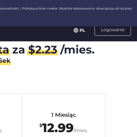
Logowanie
PL
ta
za
$
2.23
/mies.
Sek
1 Miesiąc
12.99
$
.
/mies.