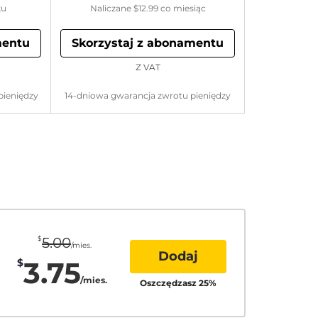
ku
Naliczane
$12.99
co miesiąc
mentu
Skorzystaj z abonamentu
Z VAT
pieniędzy
14-dniowa gwarancja zwrotu pieniędzy
$
5.00
/mies.
Dodaj
3.75
$
/mies.
Oszczędzasz
25
%