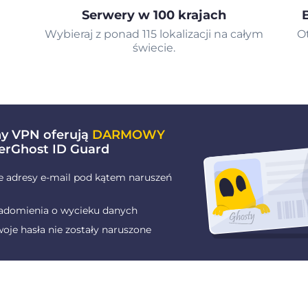
Serwery w 100 krajach
Wybieraj z ponad 115 lokalizacji na całym
O
świecie.
ny VPN oferują
DARMOWY
erGhost ID Guard
e adresy e-mail pod kątem naruszeń
adomienia o wycieku danych
oje hasła nie zostały naruszone