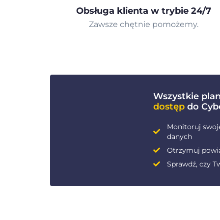
Obsługa klienta w trybie 24/7
Zawsze chętnie pomożemy.
Wszystkie pla
dostęp
do Cyb
Monitoruj swoj
danych
Otrzymuj powi
Sprawdź, czy Tw