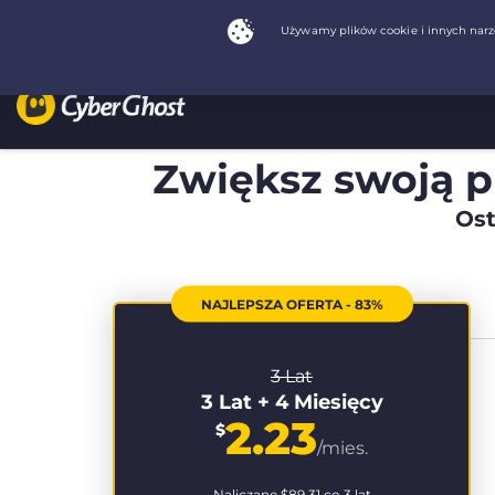
Zwiększ swoją 
Ost
NAJLEPSZA OFERTA - 83%
3 Lat
3 Lat + 4 Miesięcy
2.23
$
/mies.
Naliczane
$89.31
co 3 lat