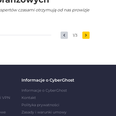
kspertów czasami otrzymują od nas prowizje
1/3
Informacje o CyberGhost
Informacje o CyberGhost
i VPN
Kontakt
Polityka prywatności
owe
Zasady i warunki umowy