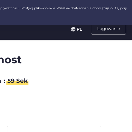
Logowanie
PL
host
n
:
58
Sek