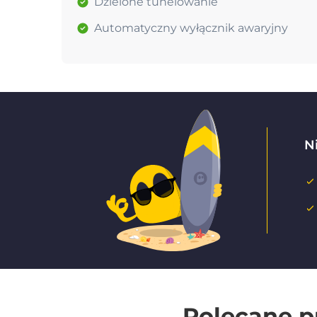
Dzielone tunelowanie
Automatyczny wyłącznik awaryjny
Ni
Polecane p