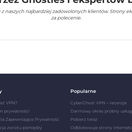
 z naszych najbardziej zadowolonych klientów. Strony e
za polecenie.
y
Popularne
est VPN?
CyberGhost VPN – recenzje
m prywatności
Darmowy okres próbny usług
zia Zapewniające Prywatność
Pobierz teraz
ja zwrotu pieniędzy
Odblokowuje strony internet