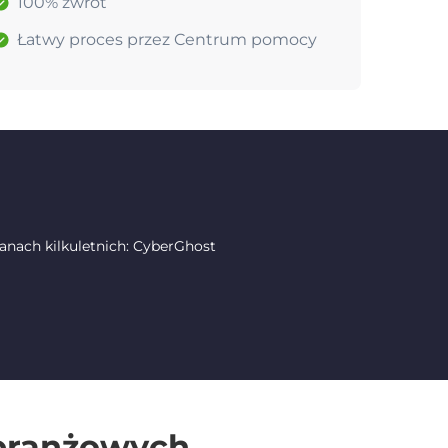
100% zwrot
Łatwy proces przez Centrum pomocy
nach kilkuletnich: CyberGhost
 branżowych