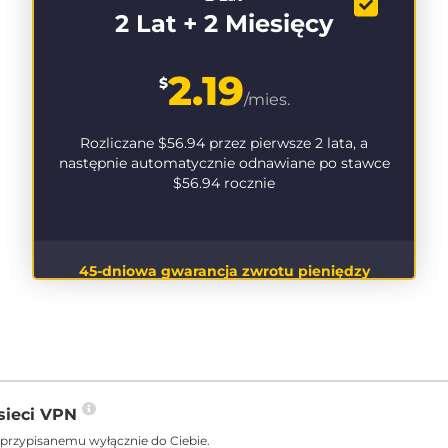
2 Lat + 2 Miesięcy
2.19
$
/mies.
Rozliczane
$56.94
przez pierwsze 2 lata, a
następnie automatycznie odnawiane po stawce
$56.94
rocznie
45-dniowa gwarancja zwrotu pieniędzy
sieci VPN
 przypisanemu wyłącznie do Ciebie.