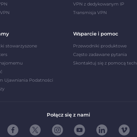
 VPN
VPN z dedykowanym IP
 VPN
Transmisja VPN
amy
Wsparcie i pomoc
ki stowarzyszone
Przewodniki produktowe
cers
Często zadawane pytania
znajomemu
Skontaktuj się z pomocą tech
ć
m Ujawniania Podatności
zy
Połącz się z nami