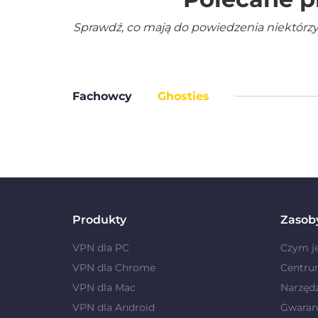
Sprawdź, co mają do powiedzenia niektórzy
Fachowcy
Ghosties
Produkty
Zasob
VPN dla PC
Czym j
VPN dla Chrome
Centru
VPN dla Mac
Narzęd
VPN dla Android
Gwaranc