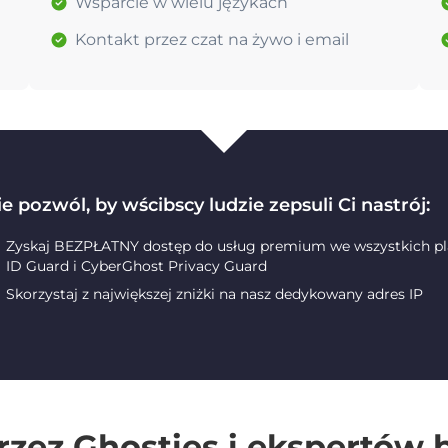
Wsparcie w wielu językach
Kontakt przez czat na żywo i email
e pozwól, by wścibscy ludzie zepsuli Ci nastrój:
Zyskaj BEZPŁATNY dostęp do usług premium we wszystkich pla
ID Guard i CyberGhost Privacy Guard
Skorzystaj z największej zniżki na nasz dedykowany adres IP
rzez Ghosties i ekspertów