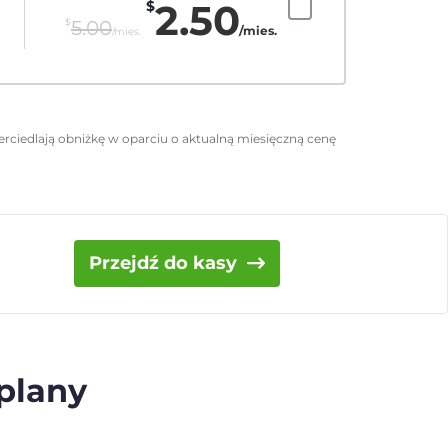
2.50
$
$
5.00
/mies.
/mies.
rciedlają obniżkę w oparciu o aktualną miesięczną cenę
Przejdź do kasy
 plany