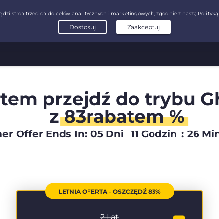
tem przejdź do trybu G
z
83rabatem %
r Offer Ends In:
05
Dni
11
Godzin
:
26
Mi
LETNIA OFERTA – OSZCZĘDŹ 83%
2 Lat