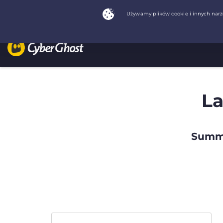
La
Summe