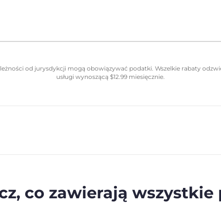
eżności od jurysdykcji mogą obowiązywać podatki. Wszelkie rabaty odzwie
usługi wynoszącą
$
12.99
miesięcznie.
z, co zawierają wszystkie