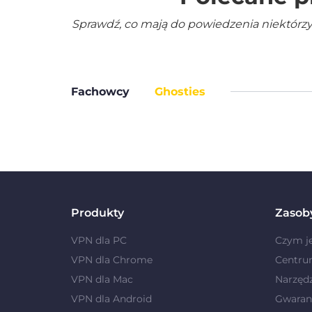
Sprawdź, co mają do powiedzenia niektórzy
Fachowcy
Ghosties
Produkty
Zasob
VPN dla PC
Czym j
VPN dla Chrome
Centru
VPN dla Mac
Narzęd
VPN dla Android
Gwaranc