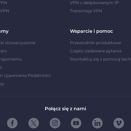
 VPN
VPN z dedykowanym IP
 VPN
Transmisja VPN
amy
Wsparcie i pomoc
ki stowarzyszone
Przewodniki produktowe
cers
Często zadawane pytania
znajomemu
Skontaktuj się z pomocą tech
ć
m Ujawniania Podatności
zy
Połącz się z nami