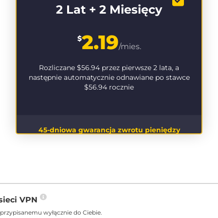
2 Lat + 2 Miesięcy
2.19
$
/mies.
Rozliczane
$56.94
przez pierwsze 2 lata, a
następnie automatycznie odnawiane po stawce
$56.94
rocznie
45-dniowa gwarancja zwrotu pieniędzy
sieci VPN
 przypisanemu wyłącznie do Ciebie.