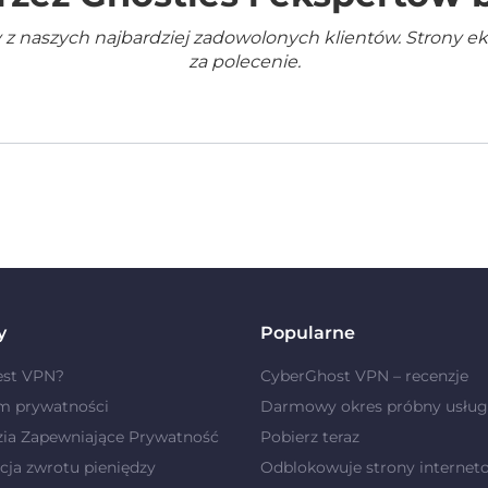
 z naszych najbardziej zadowolonych klientów. Strony e
za polecenie.
y
Popularne
est VPN?
CyberGhost VPN – recenzje
m prywatności
Darmowy okres próbny usług
zia Zapewniające Prywatność
Pobierz teraz
ja zwrotu pieniędzy
Odblokowuje strony internet