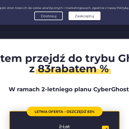
tem przejdź do trybu G
z
83rabatem %
W ramach 2-letniego planu CyberGhost
LETNIA OFERTA – OSZCZĘDŹ 83%
2 Lat