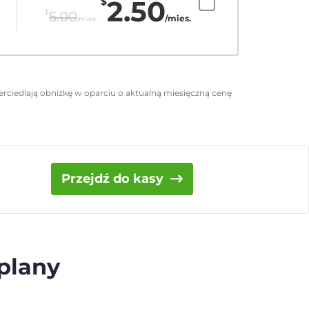
2.50
$
$
5.00
/mies.
/mies.
rciedlają obniżkę w oparciu o aktualną miesięczną cenę
Przejdź do kasy
 plany