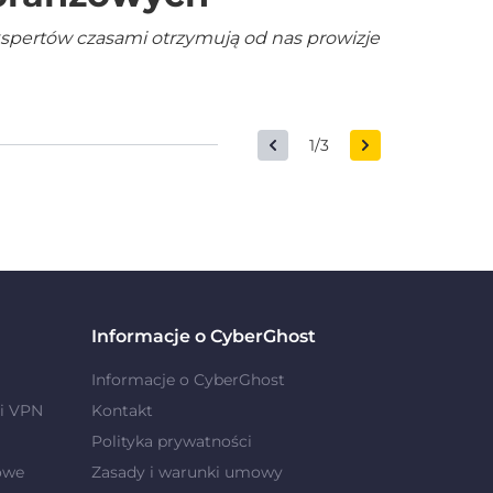
kspertów czasami otrzymują od nas prowizje
1/3
Informacje o CyberGhost
Informacje o CyberGhost
i VPN
Kontakt
Polityka prywatności
owe
Zasady i warunki umowy