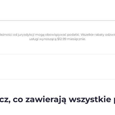
eżności od jurysdykcji mogą obowiązywać podatki. Wszelkie rabaty odzwie
usługi wynoszącą
$
12.99
miesięcznie.
z, co zawierają wszystkie