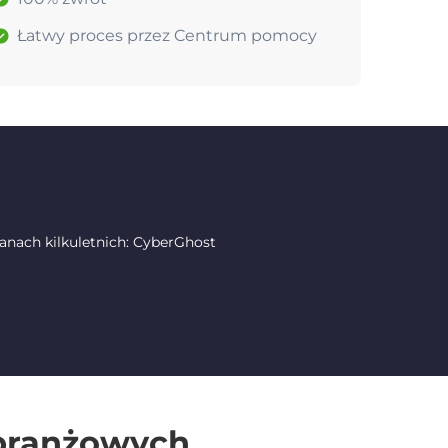
Łatwy proces przez Centrum pomocy
nach kilkuletnich: CyberGhost
 branżowych