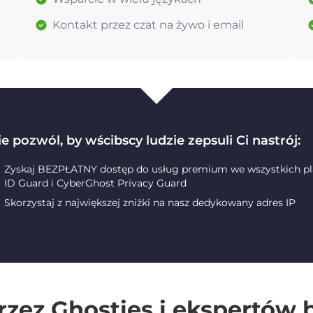
Kontakt przez czat na żywo i email
e pozwól, by wścibscy ludzie zepsuli Ci nastrój:
Zyskaj BEZPŁATNY dostęp do usług premium we wszystkich pla
ID Guard i CyberGhost Privacy Guard
Skorzystaj z największej zniżki na nasz dedykowany adres IP
rzez Ghosties i ekspertów