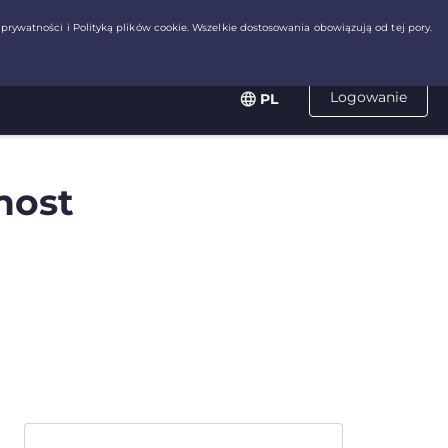
Logowanie
PL
host