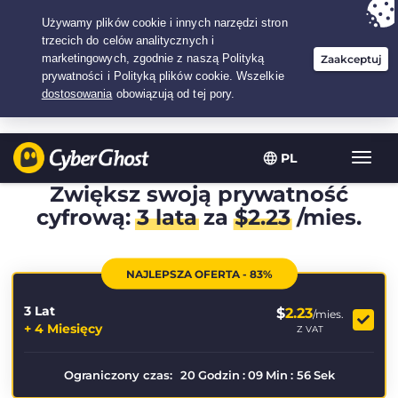
Twój wybór:
Najlepsza umowa
na3.3333333333333-lat w$
2.23
/miesiąc
PL
Przeł
nawig
Zwiększ swoją prywatność
cyfrową:
3 lata
za
$
2.23
/mies.
NAJLEPSZA OFERTA - 83%
3 Lat
$
2.23
/mies.
+ 4 Miesięcy
Z VAT
Ograniczony czas:
20
Godzin
:
09
Min
:
56
Sek