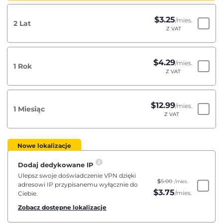
$
3.25
/mies.
2 Lat
Z VAT
$
4.29
/mies.
1 Rok
Z VAT
$
12.99
/mies.
1 Miesiąc
Z VAT
Nowe lokalizacje
Dodaj dedykowane IP
Ulepsz swoje doświadczenie VPN dzięki
$
5.00
/mies.
adresowi IP przypisanemu wyłącznie do
$
3.75
/mies.
Ciebie.
Zobacz dostępne lokalizacje