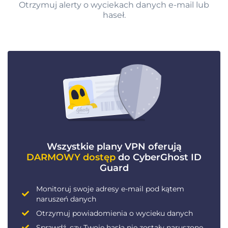
Otrzymuj alerty o wyciekach danych e-mail lub
haseł.
Wszystkie plany VPN oferują
DARMOWY dostęp
do CyberGhost ID
Guard
Monitoruj swoje adresy e-mail pod kątem
naruszeń danych
Otrzymuj powiadomienia o wycieku danych
Sprawdź, czy Twoje hasła nie zostały naruszone