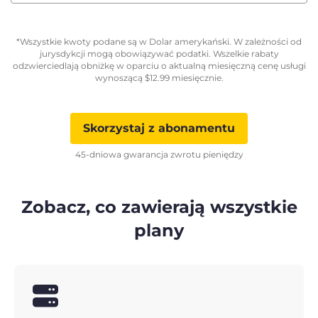
*Wszystkie kwoty podane są w Dolar amerykański. W zależności od
jurysdykcji mogą obowiązywać podatki. Wszelkie rabaty
odzwierciedlają obniżkę w oparciu o aktualną miesięczną cenę usługi
wynoszącą
$
12.99
miesięcznie.
Skorzystaj z abonamentu
45-dniowa gwarancja zwrotu pieniędzy
Zobacz, co zawierają wszystkie
plany