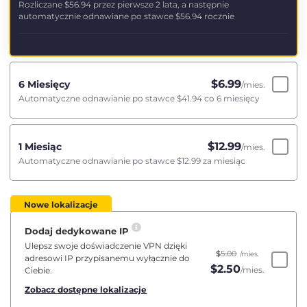
Rozliczane
$56.94
przez pierwsze 2 lata, a następnie
automatycznie odnawiane po stawce
$56.94
rocznie
$
6.99
6 Miesięcy
/mies.
Automatyczne odnawianie po stawce
$41.94
co 6 miesięcy
$
12.99
1 Miesiąc
/mies.
Automatyczne odnawianie po stawce
$12.99
za miesiąc
Nowe lokalizacje
Dodaj dedykowane IP
Ulepsz swoje doświadczenie VPN dzięki
$
5.00
/mies.
adresowi IP przypisanemu wyłącznie do
$
2.50
/mies.
Ciebie.
Zobacz dostępne lokalizacje