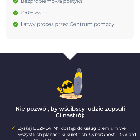
Bezproblemowa polityka
100% zwrot
Łatwy proces przez Centrum pomocy
Nie pozwól, by wścibscy ludzie zepsuli
Ci nastrój:
Zyskaj BEZPŁATNY dostęp do usług premium we
wszystkich planach kilkuletnich: CyberGhost ID Guard