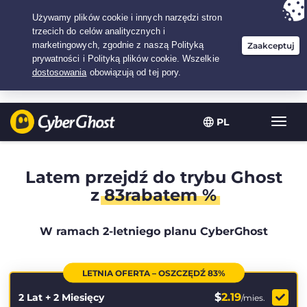
Twój wybór:
Najlepsza umowa
na2.1666666666667-lat w$
2.19
/miesiąc
PL
Przeł
nawig
Latem przejdź do trybu Ghost
z
83rabatem %
W ramach 2-letniego planu CyberGhost
LETNIA OFERTA – OSZCZĘDŹ 83%
$
2.19
2 Lat + 2 Miesięcy
/mies.