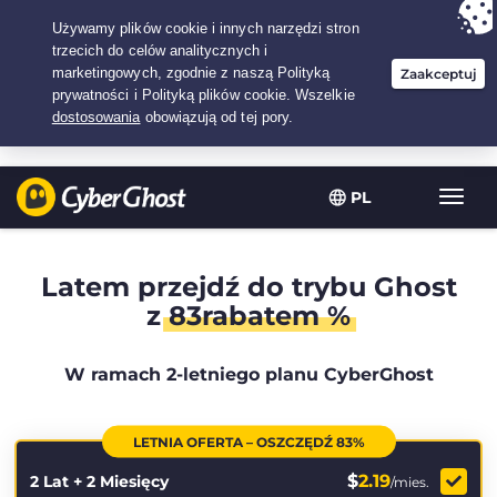
Twój wybór:
Najlepsza umowa
na2.1666666666667-lat w$
2.19
/miesiąc
PL
Przeł
nawig
Latem przejdź do trybu Ghost
z
83rabatem %
W ramach 2-letniego planu CyberGhost
LETNIA OFERTA – OSZCZĘDŹ 83%
$
2.19
2 Lat + 2 Miesięcy
/mies.