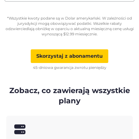
*Wszystkie kwoty podane są w Dolar amerykański. W zależności od
jurysdykcji mogą obowiązywać podatki. Wszelkie rabaty
odzwierciedlają obniżkę w oparciu o aktualną miesięczną cenę usługi
wynoszącą
$
12.99
miesięcznie.
Skorzystaj z abonamentu
45-dniowa gwarancja zwrotu pieniędzy
Zobacz, co zawierają wszystkie
plany