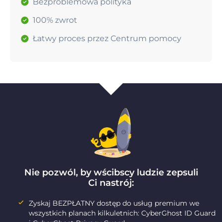
Bezproblemowa polityka
100% zwrot
Łatwy proces przez Centrum pomocy
Nie pozwól, by wścibscy ludzie zepsuli
Ci nastrój:
Zyskaj BEZPŁATNY dostęp do usług premium we
wszystkich planach kilkuletnich: CyberGhost ID Guard