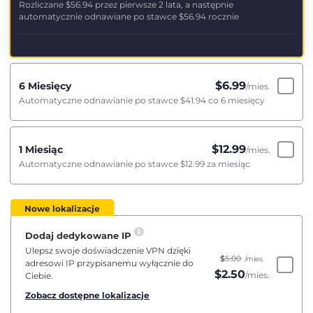
Rozliczane
$56.94
przez pierwsze 2 lata, a następnie
automatycznie odnawiane po stawce
$56.94
rocznie
$
6.99
6 Miesięcy
/mies.
Automatyczne odnawianie po stawce
$41.94
co 6 miesięcy
$
12.99
1 Miesiąc
/mies.
Automatyczne odnawianie po stawce
$12.99
za miesiąc
Nowe lokalizacje
Dodaj dedykowane IP
Ulepsz swoje doświadczenie VPN dzięki
$
5.00
/mies.
adresowi IP przypisanemu wyłącznie do
$
2.50
/mies.
Ciebie.
Zobacz dostępne lokalizacje