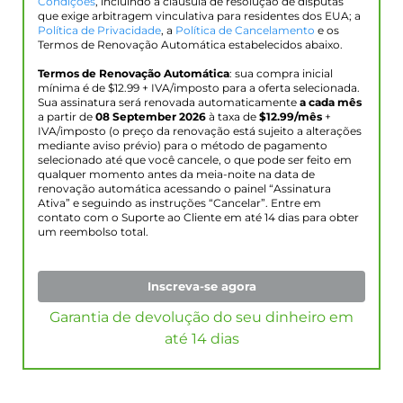
Condições
, incluindo a cláusula de resolução de disputas
que exige arbitragem vinculativa para residentes dos EUA; a
Política de Privacidade
, a
Política de Cancelamento
e os
Termos de Renovação Automática estabelecidos abaixo.
Termos de Renovação Automática
: sua compra inicial
mínima é de $
12.99
+ IVA/imposto para a oferta selecionada.
Sua assinatura será renovada automaticamente
a cada mês
a partir de
08 September 2026
à taxa de
$
12.99
/mês
+
IVA/imposto (o preço da renovação está sujeito a alterações
mediante aviso prévio) para o método de pagamento
selecionado até que você cancele, o que pode ser feito em
qualquer momento antes da meia-noite na data de
renovação automática acessando o painel “Assinatura
Ativa” e seguindo as instruções “Cancelar”. Entre em
contato com o Suporte ao Cliente em até 14 dias para obter
um reembolso total.
Inscreva-se agora
Garantia de devolução do seu dinheiro em
até 14 dias