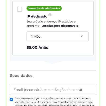
Novos locais adicionados
IP dedicado
Seu próprio endereço IP estático e
anônimo
Localizações disponíveis
1 Mês
$
5.00
/mês
Seus dados
Email (necessário para ativação da conta)
We'd like to send you news, offers and tips about our VPN and
security products. Untick here if you'd prefer not to receive these
marketing emails. You can unsubscribe at any time using the link