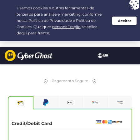
Sua escolha:
a melhor oferta
por 2.1666666666667-ano(s) a $
2.19
/mês
BR
Pagamento Seguro
Credit/Debit Card