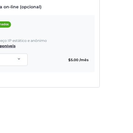
on-line (opcional)
onados
reço IP estático e anônimo
sponíveis
$
5.00
/mês