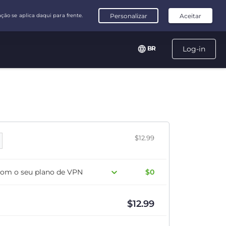
BR
Log-in
$12.99
com o seu plano de VPN
$0
$
12.99