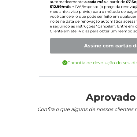
automaticamente
a cada mês
a partir de
07 Se
$
12.99
/mês
+ IVA/imposto (o preço da renovação
mediante aviso prévio) para o método de paga
você cancele, o que pode ser feito em qualqu
noite na data de renovação automática acessan
e seguindo as instruções “Cancelar”. Entre em
Cliente em até 14 dias para obter um reembolso 
Assine com cartão d
Garantia de devolução do seu din
Aprovado 
Confira o que alguns de nossos clientes 