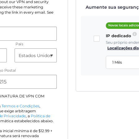
 about our VPN and security
Aumente sua segurança 
 receive these marketing
g the link in every email. See
Novos locais adici
IP dedicado
Seu próprio ende
País
Localizações di
1 Mês
o Postal
SINATURA DE VPN COM
s
Termos e Condições
,
que exige arbitragem
de Privacidade
, a
Política de
ática estabelecidos abaixo.
 inicial mínima é de $
12.99
+
inatura será renovada