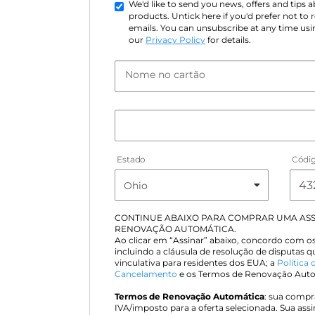
We'd like to send you news, offers and tips
products. Untick here if you'd prefer not to
emails. You can unsubscribe at any time usin
our
Privacy Policy
for details.
Nome no cartão
Estado
Códig
CONTINUE ABAIXO PARA COMPRAR UMA AS
RENOVAÇÃO AUTOMÁTICA.
Ao clicar em “Assinar” abaixo, concordo com o
incluindo a cláusula de resolução de disputas 
vinculativa para residentes dos EUA; a
Política 
Cancelamento
e os Termos de Renovação Autom
Termos de Renovação Automática
: sua compra
IVA/imposto para a oferta selecionada. Sua ass