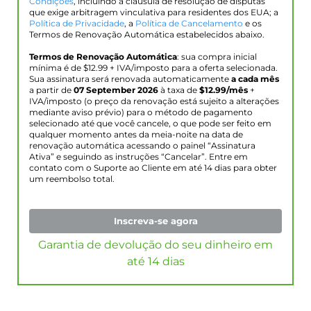
Condições
, incluindo a cláusula de resolução de disputas
que exige arbitragem vinculativa para residentes dos EUA; a
Política de Privacidade
, a
Política de Cancelamento
e os
Termos de Renovação Automática estabelecidos abaixo.
Termos de Renovação Automática
: sua compra inicial
mínima é de $
12.99
+ IVA/imposto para a oferta selecionada.
Sua assinatura será renovada automaticamente
a cada mês
a partir de
07 September 2026
à taxa de
$
12.99
/mês
+
IVA/imposto (o preço da renovação está sujeito a alterações
mediante aviso prévio) para o método de pagamento
selecionado até que você cancele, o que pode ser feito em
qualquer momento antes da meia-noite na data de
renovação automática acessando o painel “Assinatura
Ativa” e seguindo as instruções “Cancelar”. Entre em
contato com o Suporte ao Cliente em até 14 dias para obter
um reembolso total.
Inscreva-se agora
Garantia de devolução do seu dinheiro em
até 14 dias