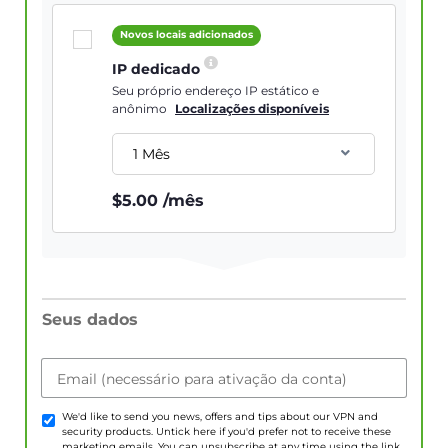
Novos locais adicionados
IP dedicado
Seu próprio endereço IP estático e
anônimo
Localizações disponíveis
1 Mês
$
5.00
/mês
Seus dados
Email (necessário para ativação da conta)
We'd like to send you news, offers and tips about our VPN and
security products. Untick here if you'd prefer not to receive these
marketing emails. You can unsubscribe at any time using the link