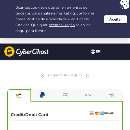
Sua escolha:
a melhor oferta
por 2.1666666666667-ano(s) a $
2.19
/mês
BR
Pagamento Seguro
Credit/Debit Card