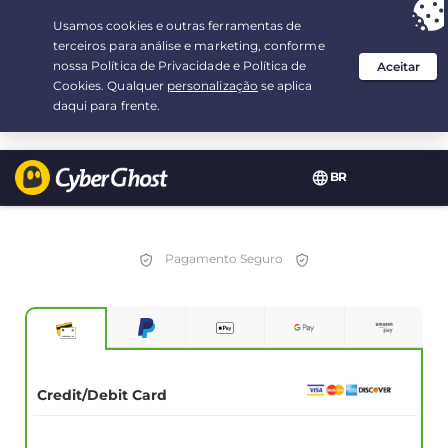
Sua escolha:
a melhor oferta
por 2.1666666666667-ano(s) a $
2.19
/mês
BR
Pagamento Seguro
Credit/Debit Card