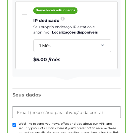
Novos locais adicionados
IP dedicado
Seu próprio endereço IP estático e
anônimo
Localizações disponíveis
1 Mês
$
5.00
/mês
Seus dados
Email (necessário para ativação da conta)
We'd like to send you news, offers and tips about our VPN and
security products. Untick here if you'd prefer not to receive these
marketing emails. You can unsubscribe at any time using the link