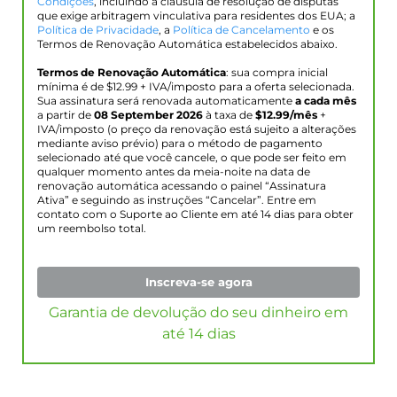
Condições
, incluindo a cláusula de resolução de disputas
que exige arbitragem vinculativa para residentes dos EUA; a
Política de Privacidade
, a
Política de Cancelamento
e os
Termos de Renovação Automática estabelecidos abaixo.
Termos de Renovação Automática
: sua compra inicial
mínima é de $
12.99
+ IVA/imposto para a oferta selecionada.
Sua assinatura será renovada automaticamente
a cada mês
a partir de
08 September 2026
à taxa de
$
12.99
/mês
+
IVA/imposto (o preço da renovação está sujeito a alterações
mediante aviso prévio) para o método de pagamento
selecionado até que você cancele, o que pode ser feito em
qualquer momento antes da meia-noite na data de
renovação automática acessando o painel “Assinatura
Ativa” e seguindo as instruções “Cancelar”. Entre em
contato com o Suporte ao Cliente em até 14 dias para obter
um reembolso total.
Inscreva-se agora
Garantia de devolução do seu dinheiro em
até 14 dias