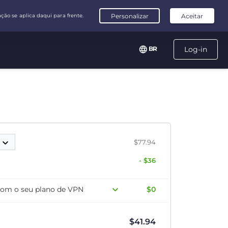
BR
Log-in
s
$77.94
- $36
com o seu plano de VPN
$0
$
41.94