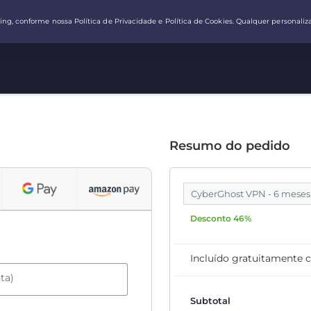
Resumo do pedido
CyberGhost VPN - 6 mese
Desconto 46%
Incluído gratuitamente 
ta)
Subtotal