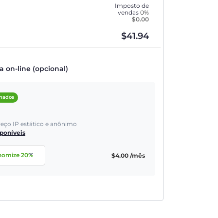
Imposto de
vendas
0%
$
0.00
$
41.94
on-line (opcional)
onados
reço IP estático e anônimo
sponíveis
nomize
20
%
$
4.00
/mês