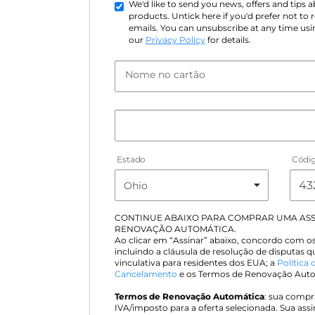
We'd like to send you news, offers and tips
products. Untick here if you'd prefer not to
emails. You can unsubscribe at any time usin
our
Privacy Policy
for details.
Nome no cartão
Estado
Códig
CONTINUE ABAIXO PARA COMPRAR UMA AS
RENOVAÇÃO AUTOMÁTICA.
Ao clicar em “Assinar” abaixo, concordo com o
incluindo a cláusula de resolução de disputas 
vinculativa para residentes dos EUA; a
Política 
Cancelamento
e os Termos de Renovação Autom
Termos de Renovação Automática
: sua compra
IVA/imposto para a oferta selecionada. Sua ass