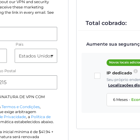
 about our VPN and security
 receive these marketing
g the link in every email. See
Total cobrado:
Aumente sua segurança 
País
Novos locais adici
o Postal
IP dedicado
Seu próprio ende
Localizações di
SINATURA DE VPN COM
6 Meses
-
Eco
s
Termos e Condições
,
que exige arbitragem
de Privacidade
, a
Política de
ática estabelecidos abaixo.
 inicial mínima é de $
41.94
+
inatura será renovada