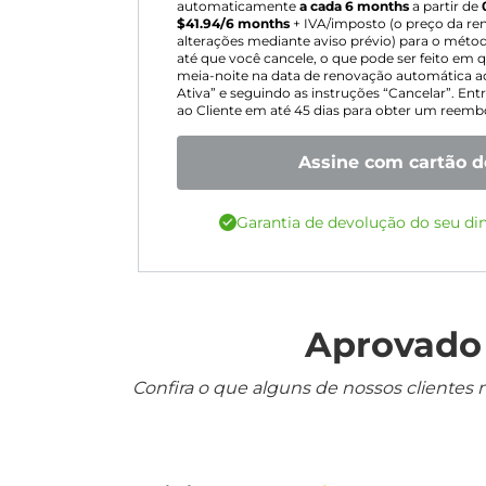
automaticamente
a cada 6 months
a partir de
$
41.94
/6 months
+ IVA/imposto (o preço da ren
alterações mediante aviso prévio) para o mét
até que você cancele, o que pode ser feito e
meia-noite na data de renovação automática ac
Ativa” e seguindo as instruções “Cancelar”. E
ao Cliente em até 45 dias para obter um reembo
Assine com cartão d
Garantia de devolução do seu di
Aprovado 
Confira o que alguns de nossos clientes 