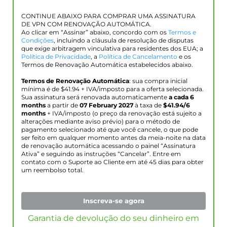
CONTINUE ABAIXO PARA COMPRAR UMA ASSINATURA
DE VPN COM RENOVAÇÃO AUTOMÁTICA.
Ao clicar em “Assinar” abaixo, concordo com os
Termos e
Condições
, incluindo a cláusula de resolução de disputas
que exige arbitragem vinculativa para residentes dos EUA; a
Política de Privacidade
, a
Política de Cancelamento
e os
Termos de Renovação Automática estabelecidos abaixo.
Termos de Renovação Automática
: sua compra inicial
mínima é de $
41.94
+ IVA/imposto para a oferta selecionada.
Sua assinatura será renovada automaticamente
a cada 6
months
a partir de
07 February 2027
à taxa de
$
41.94
/6
months
+ IVA/imposto (o preço da renovação está sujeito a
alterações mediante aviso prévio) para o método de
pagamento selecionado até que você cancele, o que pode
ser feito em qualquer momento antes da meia-noite na data
de renovação automática acessando o painel “Assinatura
Ativa” e seguindo as instruções “Cancelar”. Entre em
contato com o Suporte ao Cliente em até 45 dias para obter
um reembolso total.
Inscreva-se agora
Garantia de devolução do seu dinheiro em