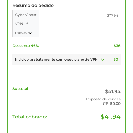
Resumo do pedido
CyberGhost
$77.94
VPN - 6
meses
Desconto 46%
- $36
Incluído gratuitamente com o seu plano de VPN
$0
Subtotal
$
41.94
Imposto de vendas
0%
$
0.00
$
41.94
Total cobrado: