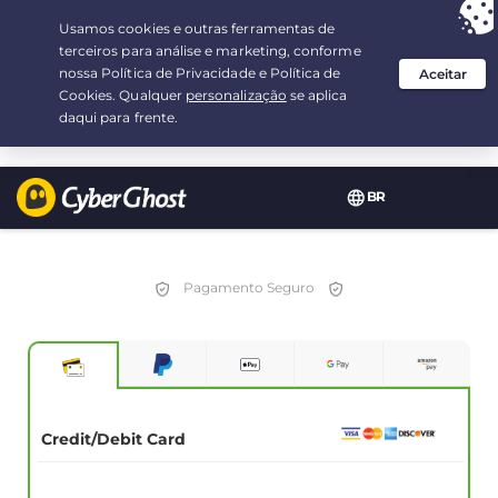
Sua escolha:
a melhor oferta
por 2.1666666666667-ano(s) a $
2.19
/mês
BR
Pagamento Seguro
Credit/Debit Card