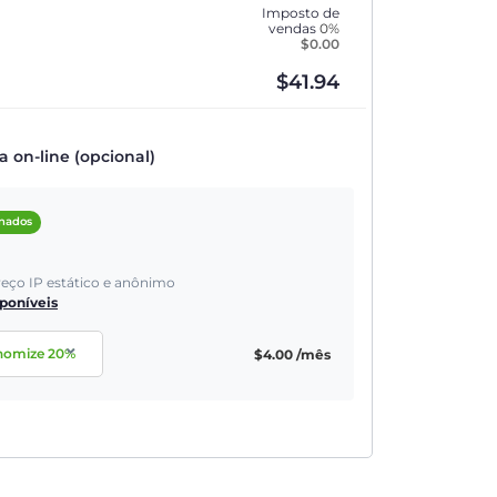
Imposto de
vendas
0%
$
0.00
$
41.94
on-line (opcional)
onados
reço IP estático e anônimo
sponíveis
nomize
20
%
$
4.00
/mês