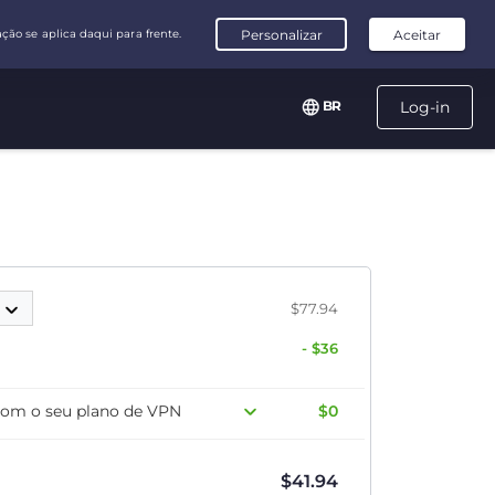
BR
Log-in
s
$77.94
- $36
com o seu plano de VPN
$0
$
41.94