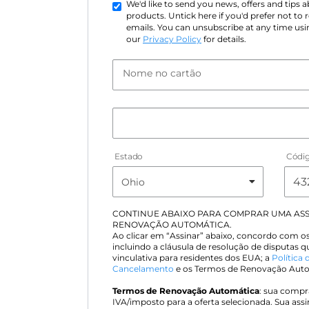
We'd like to send you news, offers and tips
products. Untick here if you'd prefer not to
emails. You can unsubscribe at any time usin
our
Privacy Policy
for details.
Nome no cartão
Estado
Códig
CONTINUE ABAIXO PARA COMPRAR UMA AS
RENOVAÇÃO AUTOMÁTICA.
Ao clicar em “Assinar” abaixo, concordo com o
incluindo a cláusula de resolução de disputas 
vinculativa para residentes dos EUA; a
Política 
Cancelamento
e os Termos de Renovação Autom
Termos de Renovação Automática
: sua compra
IVA/imposto para a oferta selecionada. Sua ass