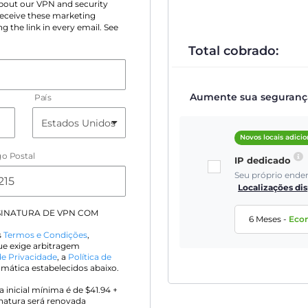
 about our VPN and security
 receive these marketing
g the link in every email. See
Total cobrado:
Aumente sua segurança 
País
Novos locais adici
o Postal
IP dedicado
Seu próprio ende
Localizações di
SINATURA DE VPN COM
6 Meses
-
Eco
s
Termos e Condições
,
que exige arbitragem
de Privacidade
, a
Política de
ática estabelecidos abaixo.
 inicial mínima é de $
41.94
+
inatura será renovada