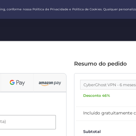
Resumo do pedido
CyberGhost VPN - 6 mese
Desconto 46%
Incluído gratuitamente 
ta)
Subtotal