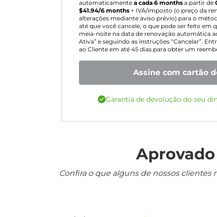
automaticamente
a cada 6 months
a partir de
$
41.94
/6 months
+ IVA/imposto (o preço da ren
alterações mediante aviso prévio) para o mét
até que você cancele, o que pode ser feito e
meia-noite na data de renovação automática ac
Ativa” e seguindo as instruções “Cancelar”. E
ao Cliente em até 45 dias para obter um reembo
Assine com cartão d
Garantia de devolução do seu di
Aprovado 
Confira o que alguns de nossos clientes 