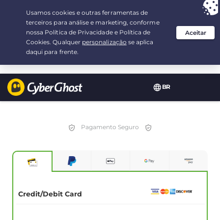
Sua escolha:
a melhor oferta
por 2.1666666666667-ano(s) a $
2.19
/mês
BR
Pagamento Seguro
Credit/Debit Card