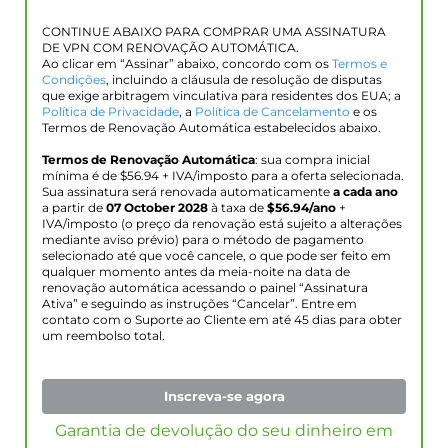
CONTINUE ABAIXO PARA COMPRAR UMA ASSINATURA
DE VPN COM RENOVAÇÃO AUTOMÁTICA.
Ao clicar em “Assinar” abaixo, concordo com os
Termos e
Condições
, incluindo a cláusula de resolução de disputas
que exige arbitragem vinculativa para residentes dos EUA; a
Política de Privacidade
, a
Política de Cancelamento
e os
Termos de Renovação Automática estabelecidos abaixo.
Termos de Renovação Automática
: sua compra inicial
mínima é de $
56.94
+ IVA/imposto para a oferta selecionada.
Sua assinatura será renovada automaticamente
a cada ano
a partir de
07 October 2028
à taxa de
$
56.94
/ano
+
IVA/imposto (o preço da renovação está sujeito a alterações
mediante aviso prévio) para o método de pagamento
selecionado até que você cancele, o que pode ser feito em
qualquer momento antes da meia-noite na data de
renovação automática acessando o painel “Assinatura
Ativa” e seguindo as instruções “Cancelar”. Entre em
contato com o Suporte ao Cliente em até 45 dias para obter
um reembolso total.
Inscreva-se agora
Garantia de devolução do seu dinheiro em