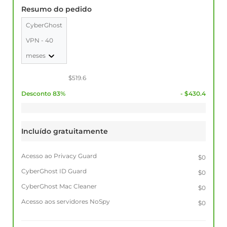
Resumo do pedido
CyberGhost
VPN - 40
meses
$519.6
Desconto 83%
- $430.4
Incluído gratuitamente
Acesso ao Privacy Guard
$0
CyberGhost ID Guard
$0
CyberGhost Mac Cleaner
$0
Acesso aos servidores NoSpy
$0