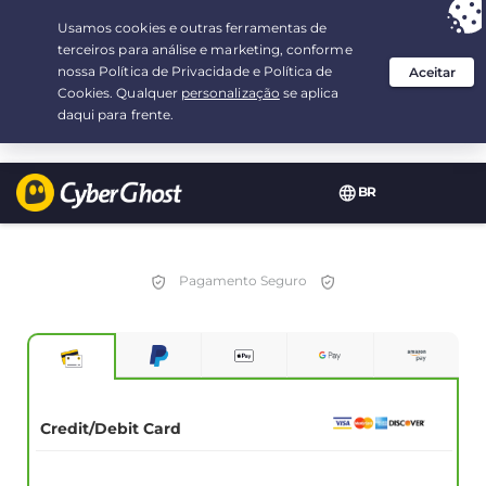
Sua escolha:
a melhor oferta
por 3.3333333333333-ano(s) a $
2.23
/mês
BR
Pagamento Seguro
Credit/Debit Card