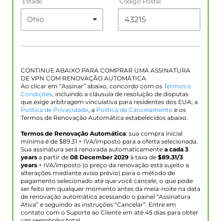
Estado
Código Postal
CONTINUE ABAIXO PARA COMPRAR UMA ASSINATURA
DE VPN COM RENOVAÇÃO AUTOMÁTICA.
Ao clicar em “Assinar” abaixo, concordo com os
Termos e
Condições
, incluindo a cláusula de resolução de disputas
que exige arbitragem vinculativa para residentes dos EUA; a
Política de Privacidade
, a
Política de Cancelamento
e os
Termos de Renovação Automática estabelecidos abaixo.
Termos de Renovação Automática
: sua compra inicial
mínima é de $
89.31
+ IVA/imposto para a oferta selecionada.
Sua assinatura será renovada automaticamente
a cada 3
years
a partir de
08 December 2029
à taxa de
$
89.31
/3
years
+ IVA/imposto (o preço da renovação está sujeito a
alterações mediante aviso prévio) para o método de
pagamento selecionado até que você cancele, o que pode
ser feito em qualquer momento antes da meia-noite na data
de renovação automática acessando o painel “Assinatura
Ativa” e seguindo as instruções “Cancelar”. Entre em
contato com o Suporte ao Cliente em até 45 dias para obter
um reembolso total.