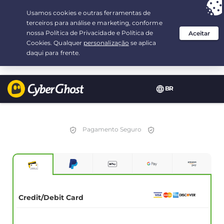
Sua escolha:
a melhor oferta
por 2.1666666666667-ano(s) a $
2.19
/mês
BR
Pagamento Seguro
Credit/Debit Card