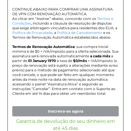
CONTINUE ABAIXO PARA COMPRAR UMA ASSINATURA
DE VPN COM RENOVAÇÃO AUTOMÁTICA.
Ao clicar em “Assinar” abaixo, concordo com os
Termos e
Condições
, incluindo a cláusula de resolução de disputas
que exige arbitragem vinculativa para residentes dos EUA; a
Política de Privacidade
, a
Política de Cancelamento
e os
Termos de Renovação Automática estabelecidos abaixo.
Termos de Renovação Automática
: sua compra inicial
mínima é de $
0
+ IVA/imposto para a oferta selecionada. Sua
assinatura será renovada automaticamente
a cada mês
a
partir de
01 January 1970
à taxa de
$
0
/mês
+ IVA/imposto (o
preço da renovação está sujeito a alterações mediante aviso
prévio) para o método de pagamento selecionado até que
você cancele, o que pode ser feito em qualquer momento
antes da meia-noite na data de renovação automática
acessando o painel “Assinatura Ativa” e seguindo as
instruções “Cancelar”. Entre em contato com o Suporte ao
Cliente em até 14 dias para obter um reembolso total.
Inscreva-se agora
Garantia de devolução do seu dinheiro em
até 45 dias