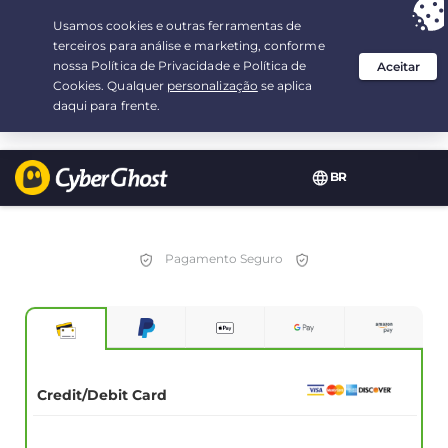
Sua escolha:
a melhor oferta
por 3.3333333333333-ano(s) a $
2.23
/mês
BR
Pagamento Seguro
Credit/Debit Card