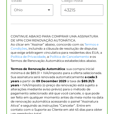
Estado
Código Postal
CONTINUE ABAIXO PARA COMPRAR UMA ASSINATURA
DE VPN COM RENOVAÇÃO AUTOMÁTICA.
Ao clicar em “Assinar” abaixo, concordo com os
Termos e
Condições
, incluindo a cláusula de resolução de disputas
que exige arbitragem vinculativa para residentes dos EUA; a
Política de Privacidade
, a
Política de Cancelamento
e os
Termos de Renovação Automática estabelecidos abaixo.
Termos de Renovação Automática
: sua compra inicial
mínima é de $
89.31
+ IVA/imposto para a oferta selecionada.
Sua assinatura será renovada automaticamente
a cada 3
years
a partir de
09 December 2029
à taxa de
$
89.31
/3
years
+ IVA/imposto (o preço da renovação está sujeito a
alterações mediante aviso prévio) para o método de
pagamento selecionado até que você cancele, o que pode
ser feito em qualquer momento antes da meia-noite na data
de renovação automática acessando o painel “Assinatura
Ativa” e seguindo as instruções “Cancelar”. Entre em
contato com o Suporte ao Cliente em até 45 dias para obter
um reembolso total.