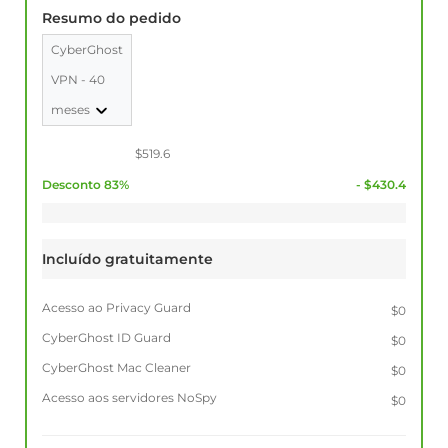
Resumo do pedido
CyberGhost
VPN - 40
meses
$519.6
Desconto 83%
- $430.4
Incluído gratuitamente
Acesso ao Privacy Guard
$0
CyberGhost ID Guard
$0
CyberGhost Mac Cleaner
$0
Acesso aos servidores NoSpy
$0