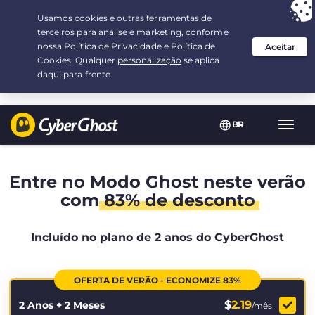
Sua escolha:
a melhor oferta
por 2.1666666666667-ano(s) a $
2.19
/mês
BR
Nave
Toggl
Entre no Modo Ghost neste verão
com
83% de desconto
Incluído no plano de 2 anos do CyberGhost
OFERTA DE VERÃO - ECONOMIZE 83%
$
2.19
2 Anos + 2 Meses
/mês