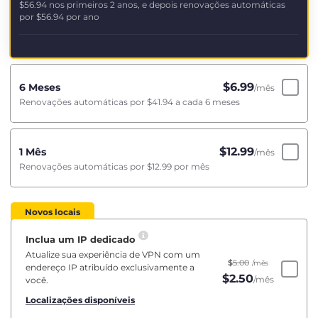
$56.94
nos primeiros 2 anos, e depois renovações automáticas
por
$56.94
por ano
$
6.99
6 Meses
/mês
Renovações automáticas por
$41.94
a cada 6 meses
$
12.99
1 Mês
/mês
Renovações automáticas por
$12.99
por mês
Novos locais
Inclua um IP dedicado
Atualize sua experiência de VPN com um
$
5.00
/mês
endereço IP atribuído exclusivamente a
$
2.50
/mês
você.
Localizações disponíveis