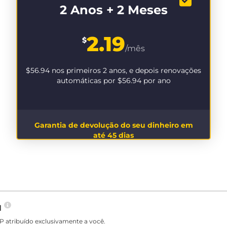
2 Anos + 2 Meses
2.19
$
/mês
$56.94
nos primeiros 2 anos, e depois renovações
automáticas por
$56.94
por ano
Garantia de devolução do seu dinheiro em
até 45 dias
N
P atribuído exclusivamente a você.