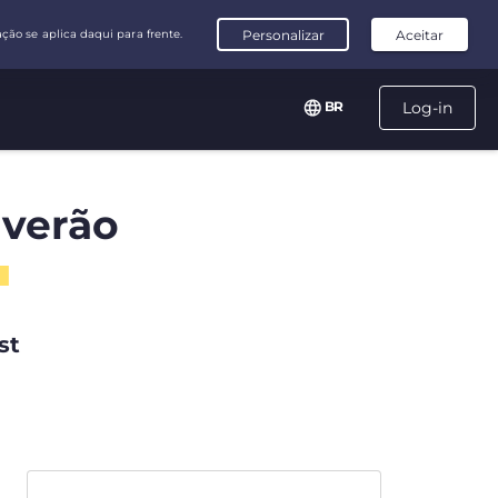
BR
Log-in
 verão
st