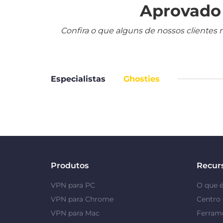
Aprovado 
Confira o que alguns de nossos clientes 
Especialistas
Ghosties
Produtos
Recur
VPN para PC
O que 
VPN para Chrome
Centro 
VPN para Mac
Ferrame