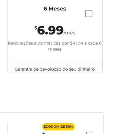
6 Meses
6.99
$
/mês
Renovações automáticas por
$41.94
a cada 6
meses
Garantia de devolução do seu dinheiro
em até 45 dias
ECONOMIZE 50%