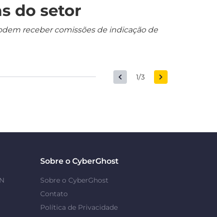
s do setor
s podem receber comissões de indicação de
1/3
Sobre o CyberGhost
PN
Sobre o CyberGhost
Contato
Política de Privacidade