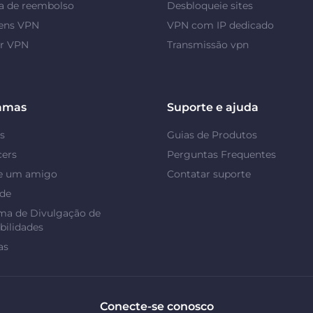
a de reembolso
Desbloqueie sites
ens VPN
VPN com IP dedicado
or VPN
Transmissão vpn
amas
Suporte e ajuda
s
Guias de Produtos
cers
Perguntas Frequentes
e um amigo
Contatar suporte
ade
ma de Divulgação de
bilidades
as
Conecte-se conosco