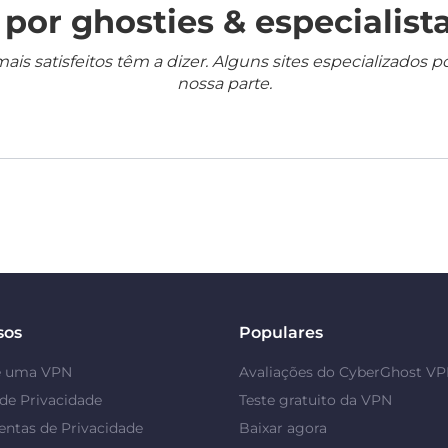
por ghosties & especialista
mais satisfeitos têm a dizer. Alguns sites especializado
nossa parte.
sos
Populares
é uma VPN
Avaliações do CyberGhost V
de Privacidade
Teste gratuito da VPN
ntas de Privacidade
Baixar agora