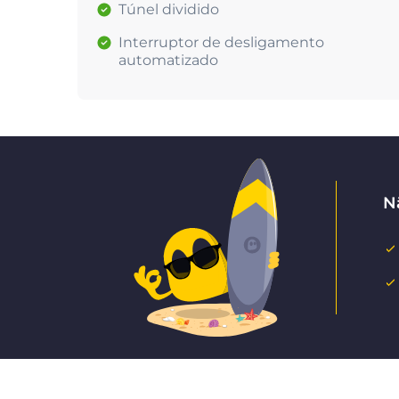
Túnel dividido
Interruptor de desligamento
automatizado
N