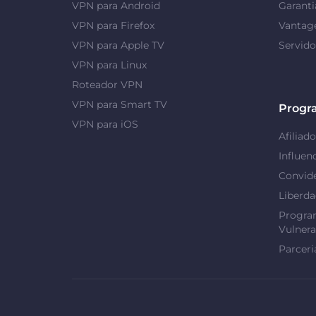
VPN para Android
Garanti
VPN para Firefox
Vantag
VPN para Apple TV
Servid
VPN para Linux
Roteador VPN
VPN para Smart TV
Progr
VPN para iOS
Afiliado
Influen
Convid
Liberd
Progra
Vulnera
Parceri