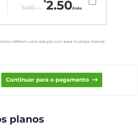
2.50
$
$
5.00
/mês
/mês
scontos refletem uma redução com base no preço mensal
Continuar para o pagamento
os planos