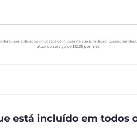
Poderão ser aplicados impostos com base na sua jurisdição. Quaisquer de
atual do serviço de
$
12.99
por mês.
ue está incluído em todos 