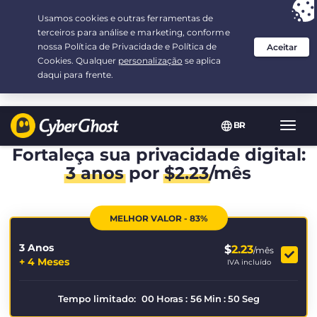
Sua escolha:
a melhor oferta
por 3.3333333333333-ano(s) a $
2.23
/mês
BR
Nave
Toggl
Fortaleça sua privacidade digital:
3 anos
por
$
2.23
/mês
MELHOR VALOR - 83%
3 Anos
$
2.23
/mês
+ 4 Meses
IVA incluído
Tempo limitado:
00
Horas
:
56
Min
:
49
Seg