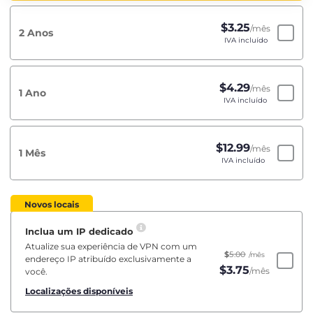
$
3.25
/mês
2 Anos
IVA incluído
$
4.29
/mês
1 Ano
IVA incluído
$
12.99
/mês
1 Mês
IVA incluído
Novos locais
Inclua um IP dedicado
Atualize sua experiência de VPN com um
$
5.00
/mês
endereço IP atribuído exclusivamente a
$
3.75
/mês
você.
Localizações disponíveis