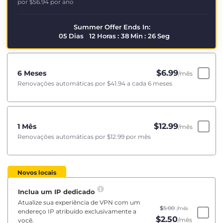
por
$56.94
por ano
Summer Offer Ends In:
05
Dias
12
Horas
:
38
Min
:
26
Seg
$
6.99
6 Meses
/mês
Renovações automáticas por
$41.94
a cada 6 meses
$
12.99
1 Mês
/mês
Renovações automáticas por
$12.99
por mês
Novos locais
Inclua um IP dedicado
Atualize sua experiência de VPN com um
$
5.00
/mês
endereço IP atribuído exclusivamente a
$
2.50
/mês
você.