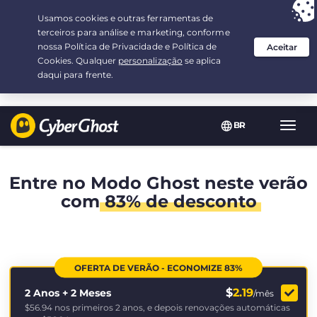
Sua escolha:
a melhor oferta
por 2.1666666666667-ano(s) a $
2.19
/mês
BR
Nave
Toggl
Entre no Modo Ghost neste verão
com
83% de desconto
OFERTA DE VERÃO - ECONOMIZE 83%
$
2.19
2 Anos + 2 Meses
/mês
$56.94
nos primeiros 2 anos, e depois renovações automáticas