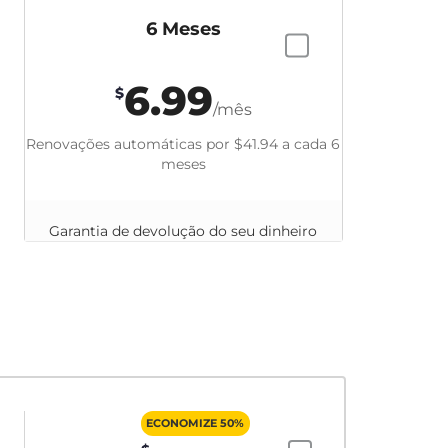
6 Meses
6.99
$
/mês
Renovações automáticas por
$41.94
a cada 6
meses
Garantia de devolução do seu dinheiro
em até 45 dias
ECONOMIZE 50%