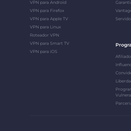
VPN para Android
Garanti
VPN para Firefox
Vantag
VPN para Apple TV
Servid
VPN para Linux
Roteador VPN
VPN para Smart TV
Progr
VPN para iOS
Afiliado
Influen
Convid
Liberd
Progra
Vulnera
Parceri