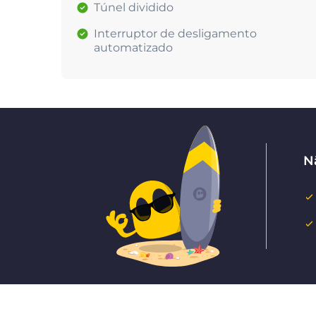
Túnel dividido
Interruptor de desligamento
automatizado
N