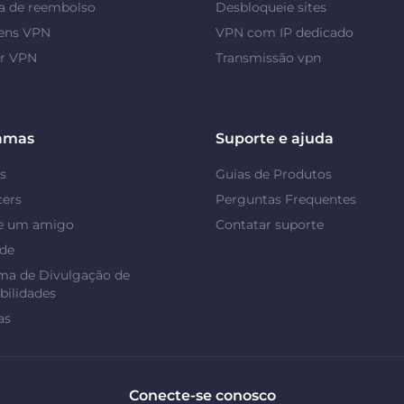
a de reembolso
Desbloqueie sites
ens VPN
VPN com IP dedicado
or VPN
Transmissão vpn
amas
Suporte e ajuda
s
Guias de Produtos
cers
Perguntas Frequentes
e um amigo
Contatar suporte
ade
ma de Divulgação de
bilidades
as
Conecte-se conosco