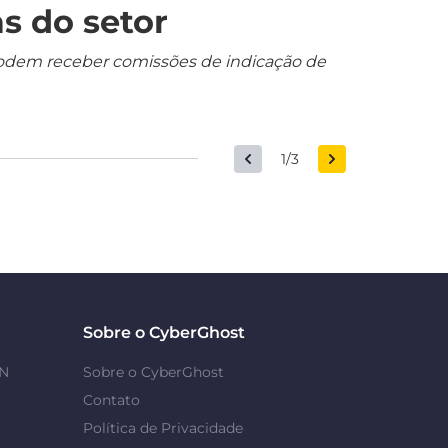
s do setor
s podem receber comissões de indicação de
1/3
Sobre o CyberGhost
PN
Sobre o CyberGhost
Contato
Política de Privacidade