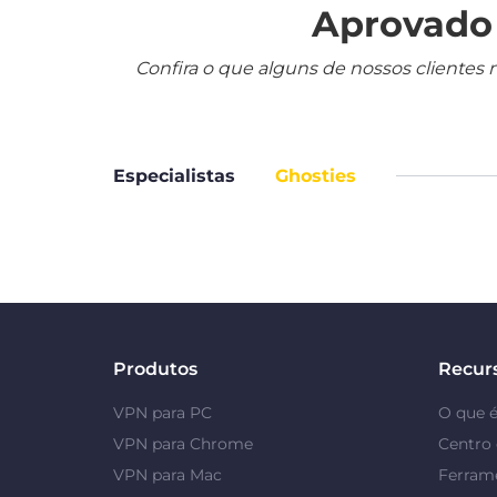
Aprovado 
Confira o que alguns de nossos clientes 
Especialistas
Ghosties
Produtos
Recur
VPN para PC
O que 
VPN para Chrome
Centro 
VPN para Mac
Ferrame