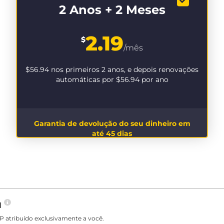
2 Anos + 2 Meses
2.19
$
/mês
$56.94
nos primeiros 2 anos, e depois renovações
automáticas por
$56.94
por ano
Garantia de devolução do seu dinheiro em
até 45 dias
N
P atribuído exclusivamente a você.