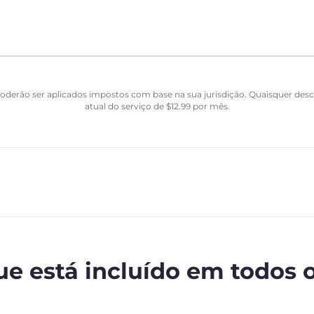
Poderão ser aplicados impostos com base na sua jurisdição. Quaisquer de
atual do serviço de
$
12.99
por mês.
ue está incluído em todos 