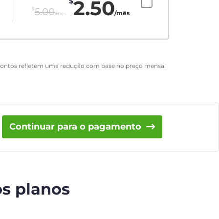
2.50
$
$
5.00
/mês
/mês
scontos refletem uma redução com base no preço mensal
Continuar para o pagamento
os planos