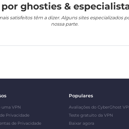
por ghosties & especialista
mais satisfeitos têm a dizer. Alguns sites especializado
nossa parte.
sos
Populares
é uma VPN
Avaliações do CyberGhost V
de Privacidade
Teste gratuito da VPN
ntas de Privacidade
Baixar agora