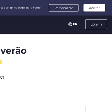
BR
Log-in
 verão
st