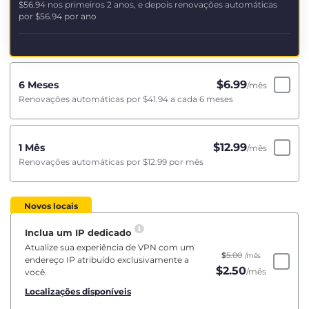
$56.94
nos primeiros 2 anos, e depois renovações automáticas
por
$56.94
por ano
$
6.99
6 Meses
/mês
Renovações automáticas por
$41.94
a cada 6 meses
$
12.99
1 Mês
/mês
Renovações automáticas por
$12.99
por mês
Novos locais
Inclua um IP dedicado
Atualize sua experiência de VPN com um
$
5.00
/mês
endereço IP atribuído exclusivamente a
$
2.50
/mês
você.
Localizações disponíveis