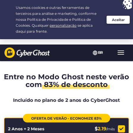
Sua escolha:
a melhor oferta
por 2.1666666666667-ano(s) a $
2.19
/mês
BR
Nave
Toggl
Entre no Modo Ghost neste verão
com
83% de desconto
Incluído no plano de 2 anos do CyberGhost
OFERTA DE VERÃO - ECONOMIZE 83%
$
2.19
2 Anos + 2 Meses
/mês