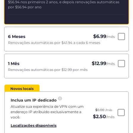
$56.94
nos primeiros 2 anos, e depois renovações automáticas
por
$56.94
por ano
$
6.99
6 Meses
/mês
Renovações automáticas por
$41.94
a cada 6 meses
$
12.99
1 Mês
/mês
Renovações automáticas por
$12.99
por mês
Novos locais
Inclua um IP dedicado
Atualize sua experiência de VPN com um
$
5.00
/mês
endereço IP atribuído exclusivamente a
$
2.50
/mês
você.
Localizações disponíveis