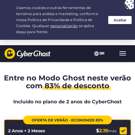
Sua escolha:
a melhor oferta
por 2.1666666666667-ano(s) a $
2.19
/mês
BR
Nave
Toggl
Entre no Modo Ghost neste verão
com
83% de desconto
Incluído no plano de 2 anos do CyberGhost
OFERTA DE VERÃO - ECONOMIZE 83%
$
2.19
2 Anos + 2 Meses
/mês