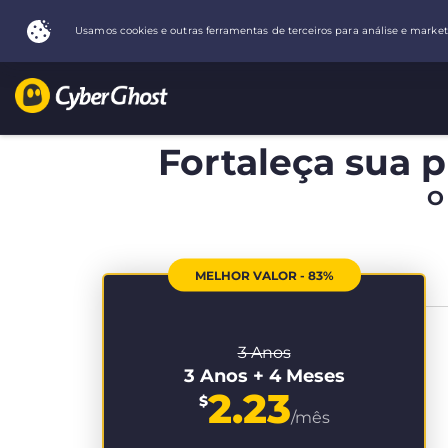
Fortaleça sua p
O
MELHOR VALOR - 83%
3 Anos
3 Anos + 4 Meses
2.23
$
/mês