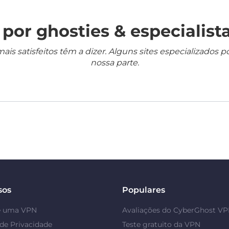
por ghosties & especialista
mais satisfeitos têm a dizer. Alguns sites especializado
nossa parte.
sos
Populares
é uma VPN
Avaliações do CyberGhost V
de Privacidade
Teste gratuito da VPN