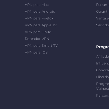
VPN para Mac
Ferrame
VPN para Android
Garanti
VPN para Firefox
Vantag
VPN para Apple TV
Servid
VPN para Linux
Roteador VPN
VPN para Smart TV
Progr
VPN para iOS
Afiliado
Influen
Convid
Liberd
Progra
Vulnera
Parceri