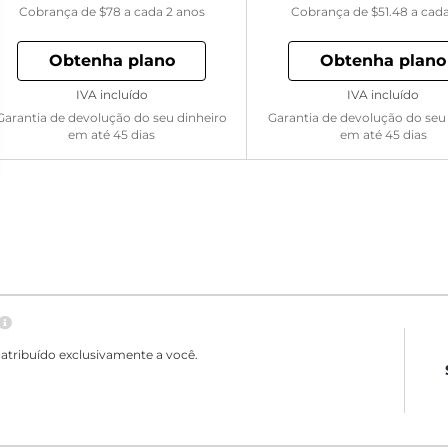
Cobrança de
$78
a cada 2 anos
Cobrança de
$51.48
a cad
Obtenha plano
Obtenha plano
IVA incluído
IVA incluído
Garantia de devolução do seu dinheiro
Garantia de devolução do seu
em até 45 dias
em até 45 dias
atribuído exclusivamente a você.