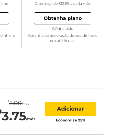
a ano
Cobrança de
$12.99
a cada mês
Obtenha plano
IVA incluído
 dinheiro
Garantia de devolução do seu dinheiro
em até 14 dias
$
5.00
/mês
Adicionar
3.75
$
/mês
Economize
25
%