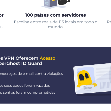
or
100 países com servidores
Escolha entre mais de 115 locais em todo o
Re
r.
mundo.
nos VPN Oferecem
Acesso
berGhost ID Guard
endereços de e-mail contra violações
 se seus dados forem vazados
uas senhas foram comprometidas