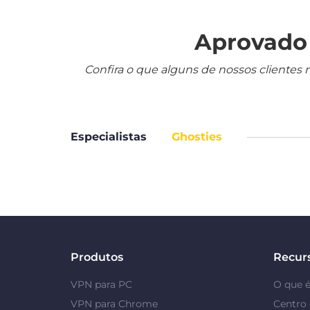
Aprovado 
Confira o que alguns de nossos clientes 
Especialistas
Ghosties
Produtos
Recur
VPN para PC
O que 
VPN para Chrome
Centro 