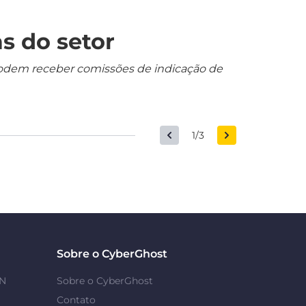
s do setor
s podem receber comissões de indicação de
1/3
Sobre o CyberGhost
PN
Sobre o CyberGhost
Contato