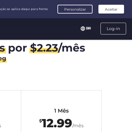
BR
Log-in
s
por
$
2.23
/mês
eg
1 Mês
12.99
$
s
/mês