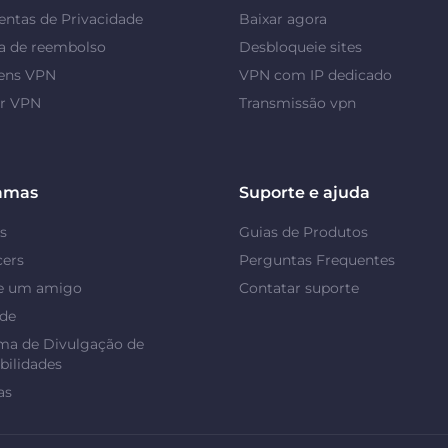
ntas de Privacidade
Baixar agora
a de reembolso
Desbloqueie sites
ens VPN
VPN com IP dedicado
or VPN
Transmissão vpn
amas
Suporte e ajuda
s
Guias de Produtos
cers
Perguntas Frequentes
e um amigo
Contatar suporte
ade
ma de Divulgação de
bilidades
as