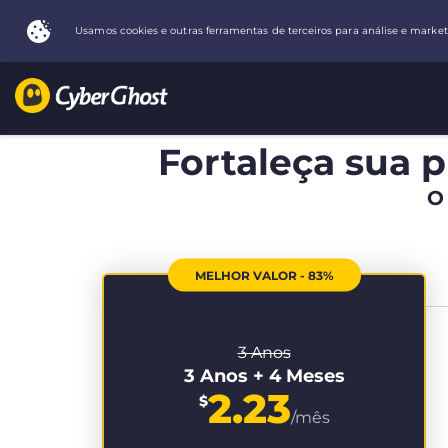
Fortaleça sua p
O
MELHOR VALOR - 83%
3 Anos
3 Anos + 4 Meses
2.23
$
/mês