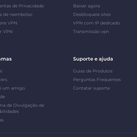
ntas de Privacidade
Baixar agora
a de reembolso
Desbloqueie sites
ens VPN
VPN com IP dedicado
or VPN
Transmissão vpn
amas
Suporte e ajuda
s
Guias de Produtos
cers
Perguntas Frequentes
e um amigo
Contatar suporte
ade
ma de Divulgação de
bilidades
as