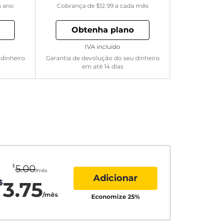
a ano
Cobrança de
$12.99
a cada mês
Obtenha plano
IVA incluído
 dinheiro
Garantia de devolução do seu dinheiro
em até 14 dias
$
5.00
/mês
Adicionar
3.75
$
/mês
Economize
25
%