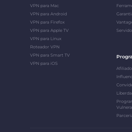
VPN para Mac
Ferrame
VPN para Android
Garanti
VPN para Firefox
Vantag
VPN para Apple TV
Servid
VPN para Linux
Roteador VPN
VPN para Smart TV
Progr
VPN para iOS
Afiliado
Influen
Convid
Liberd
Progra
Vulnera
Parceri