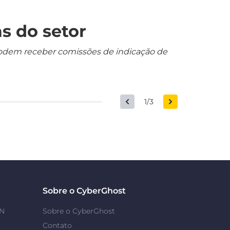
s do setor
s podem receber comissões de indicação de
1/3
Sobre o CyberGhost
PN
Sobre o CyberGhost
Contato