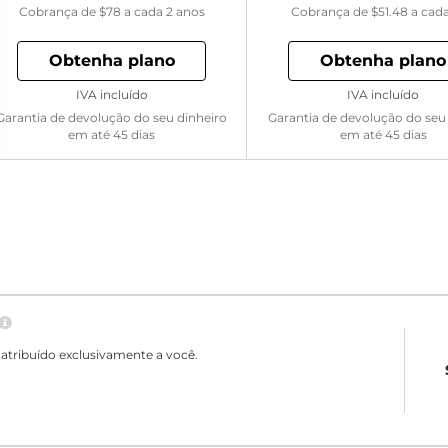
Cobrança de
$78
a cada 2 anos
Cobrança de
$51.48
a cad
Obtenha plano
Obtenha plano
IVA incluído
IVA incluído
Garantia de devolução do seu dinheiro
Garantia de devolução do seu
em até 45 dias
em até 45 dias
atribuído exclusivamente a você.