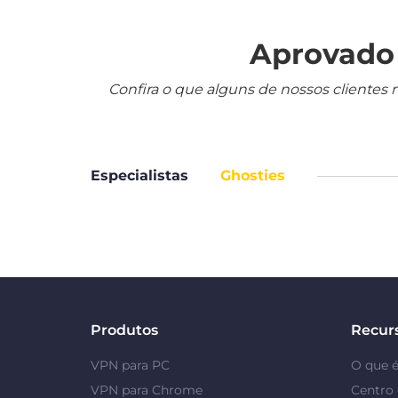
Aprovado 
Confira o que alguns de nossos clientes 
Especialistas
Ghosties
Produtos
Recur
VPN para PC
O que 
VPN para Chrome
Centro 