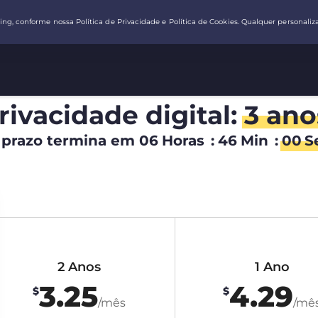
rivacidade digital:
3 ano
 prazo termina em
06
Horas
:
45
Min
:
59
S
2 Anos
1 Ano
3.25
4.29
$
$
/mês
/mê