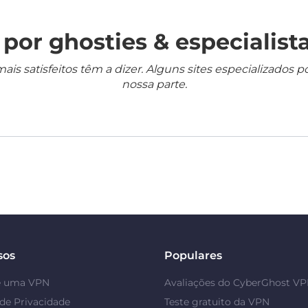
por ghosties & especialista
mais satisfeitos têm a dizer. Alguns sites especializado
nossa parte.
sos
Populares
é uma VPN
Avaliações do CyberGhost V
de Privacidade
Teste gratuito da VPN