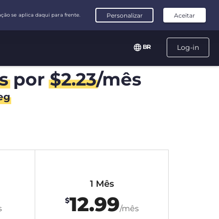
BR
Log-in
s
por
$
2.23
/mês
eg
1 Mês
12.99
$
s
/mês