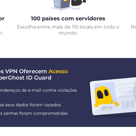
or
100 países com servidores
Escolha entre mais de 115 locais em todo o
Re
r.
mundo.
nos VPN Oferecem
Acesso
berGhost ID Guard
endereços de e-mail contra violações
 se seus dados forem vazados
uas senhas foram comprometidas