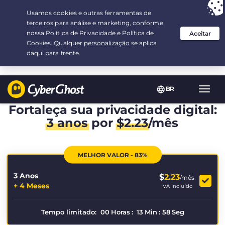
Sua escolha:
a melhor oferta
por 3.3333333333333-ano(s) a $
2.23
/mês
BR
Nave
Toggl
Fortaleça sua privacidade digital:
3 anos
por
$
2.23
/mês
MELHOR VALOR - 83%
3 Anos
$
2.23
/mês
+ 4 Meses
IVA incluído
Tempo limitado:
00
Horas
:
13
Min
:
58
Seg