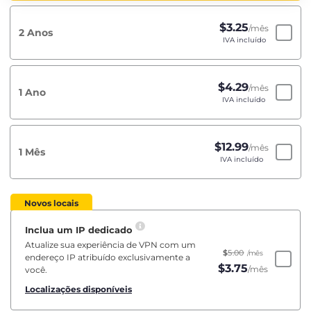
$
3.25
/mês
2 Anos
IVA incluído
$
4.29
/mês
1 Ano
IVA incluído
$
12.99
/mês
1 Mês
IVA incluído
Novos locais
Inclua um IP dedicado
Atualize sua experiência de VPN com um
$
5.00
/mês
endereço IP atribuído exclusivamente a
$
3.75
/mês
você.
Localizações disponíveis