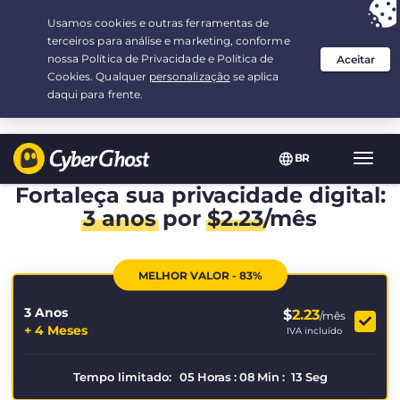
Sua escolha:
a melhor oferta
por 3.3333333333333-ano(s) a $
2.23
/mês
BR
Nave
Toggl
Fortaleça sua privacidade digital:
3 anos
por
$
2.23
/mês
MELHOR VALOR - 83%
3 Anos
$
2.23
/mês
+ 4 Meses
IVA incluído
Tempo limitado:
05
Horas
:
08
Min
:
13
Seg