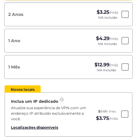
$
3.25
/mês
2 Anos
IVA incluído
$
4.29
/mês
1 Ano
IVA incluído
$
12.99
/mês
1 Mês
IVA incluído
Novos locais
Inclua um IP dedicado
Atualize sua experiência de VPN com um
$
5.00
/mês
endereço IP atribuído exclusivamente a
$
3.75
/mês
você.
Localizações disponíveis